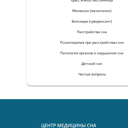
Храп, апноэ, бессонница
Мелаксен (мелатонин)
Белсомра (суворексант)
Расстройства сна
Психотерапия при расстройствах сна
Патология органов и нарушения сна
Детский сон
Частые вопросы
ЦЕНТР МЕДИЦИНЫ СНА