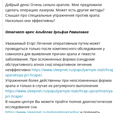
Добрый день! Очень сильно храплю. Мне предложили
сделать операцию лазером. Может есть другие методы?
Слышал про специальные упражнения против храпа.
Насколько они эффективны?
Отвечает врач: Альбеева Зульфия Рамиловна
Уважаемый Егор! Лечение оперативным путем может
проводиться только после комплексного обследования у
сомнолога для выявления причин храпа и тяжести
заболевания. При осложненных формах (синдроме
обструктивного апноэ сна) оперативное лечение
неэффективно
https://www.sleepnet.ru/populyarnyie-stati/hra
operatsiya-pri-hrape/
.
Упражнения более действенны при неосложненных формах
храпа и только в случае их регулярного выполнения
https://www.sleepnet.ru/populyarnyie-stati/hrap-uprazhneniya
pri-hrape/
В нашем центре Вы можете пройти полное диагностическое
исследование сна
https://www.sleepnet.ru/polysomnography/
и получить