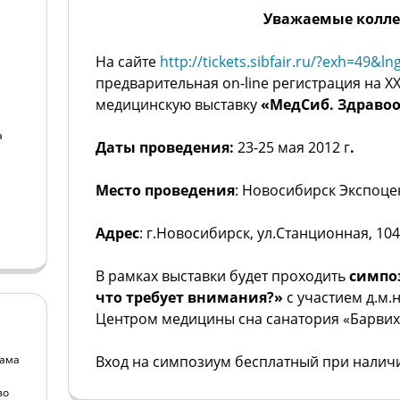
Уважаемые колле
На сайте
http://tickets.sibfair.ru/?exh=49&ln
предварительная on-line регистрация на X
медицинскую выставку
«МедСиб. Здраво
а
Даты проведения:
23-25 мая 2012 г
.
а
Место проведения
: Новосибирск Экспоце
Адрес
: г.Новосибирск, ул.Станционная, 104
В рамках выставки будет проходить
симпоз
что требует внимания?»
с участием д.м.
Центром медицины сна санатория «Барви
пама
Вход на симпозиум бесплатный при наличи
во