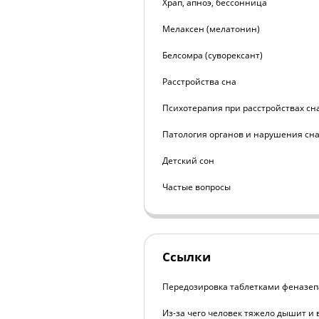
Храп, апноэ, бессонница
Мелаксен (мелатонин)
Белсомра (суворексант)
Расстройства сна
Психотерапия при расстройствах сн
Патология органов и нарушения сн
Детский сон
Частые вопросы
Ссылки
Передозировка таблетками феназе
Из-за чего человек тяжело дышит и 