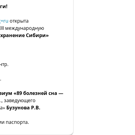
ги!
g=ru
открыта
XIII международную
охранение Сибири»
нтр.
.
иум «89 болезней сна —
н., заведующего
ха»
Бузунова Р.В.
и паспорта.