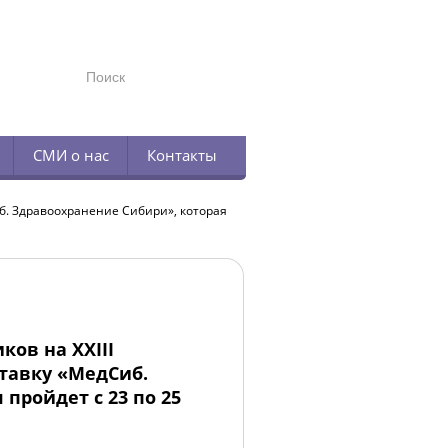
TELEGRAM
СМИ о нас
Контакты
б. Здравоохранение Сибири», которая
ков на XXIII
тавку «МедСиб.
пройдет с 23 по 25