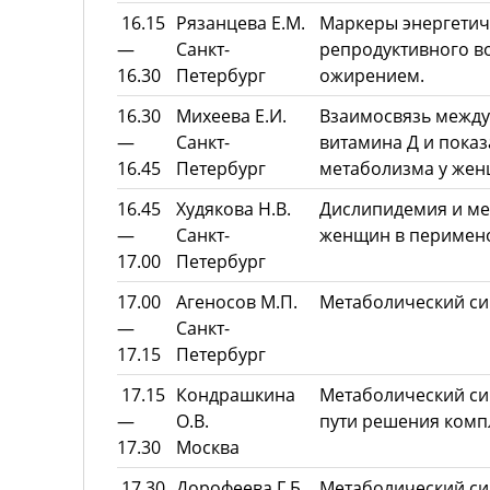
16.15
Рязанцева Е.М.
Маркеры энергетич
—
Санкт-
репродуктивного в
16.30
Петербург
ожирением.
16.30
Михеева Е.И.
Взаимосвязь между
—
Санкт-
витамина Д и пока
16.45
Петербург
метаболизма у жен
16.45
Худякова Н.В.
Дислипидемия и ме
—
Санкт-
женщин в перимено
17.00
Петербург
17.00
Агеносов М.П.
Метаболический си
—
Санкт-
17.15
Петербург
17.15
Кондрашкина
Метаболический си
—
О.В.
пути решения комп
17.30
Москва
17.30
Дорофеева Г.Б.
Метаболический си