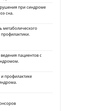
арушения при синдроме
оэ сна.
ь метаболического
 профилактики.
 ведения пациентов с
индромом.
 и профилактике
индрома.
понсоров