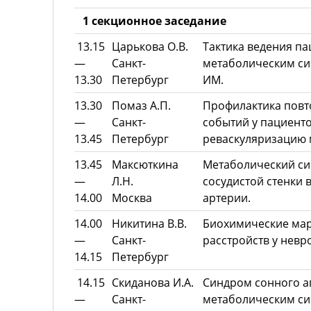
1 секционное заседание
13.15
Царькова О.В.
Тактика ведения па
—
Санкт-
метаболическим с
13.30
Петербург
ИМ.
13.30
Помаз А.П.
Профилактика пов
—
Санкт-
событий у пациент
13.45
Петербург
реваскуляризацию 
13.45
Максюткина
Метаболический си
—
Л.Н.
сосудистой стенки 
14.00
Москва
артерии.
14.00
Никитина В.В.
Биохимические ма
—
Санкт-
расстройств у невр
14.15
Петербург
14.15
Скиданова И.А.
Синдром сонного ап
—
Санкт-
метаболическим с