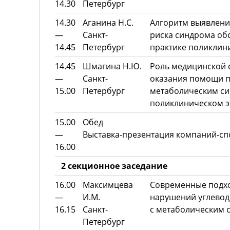
14.30
Петербург
14.30
Аганина Н.С.
Алгоритм выявлени
—
Санкт-
риска синдрома обс
14.45
Петербург
практике поликлин
14.45
Шмагина Н.Ю.
Роль медицинской 
—
Санкт-
оказания помощи п
15.00
Петербург
метаболическим с
поликлиническом э
15.00
Обед
—
Выставка-презентация компаний-с
16.00
2 секционное заседание
16.00
Максимцева
Современные подхо
—
И.М.
нарушений углевод
16.15
Санкт-
с метаболическим 
Петербург