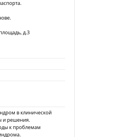
паспорта.
нове.
площадь, д.3
ндром в клинической
ы и решения.
оды к проблемам
индрома.