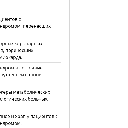
циентов с
индромом, перенесших
торных коронарных
ов, перенесших
миокарда.
ндром и состояние
внутренней сонной
ркеры метаболических
ологических больных.
ноэ и храп у пациентов с
индромом.