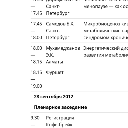
—
Санкт-
менопаузе — как ос
17.45
Петербург
17.45
Самедов Б.Х.
Микробиоценоз ки
—
Санкт-
метаболические на
18.00
Петербург
синдромом хрониче
18.00
Мухамеджанов
Энергетический ди
—
Э.К.
развития метаболи
18.15
Алматы
18.15
Фуршет
—
19.00
28 сентября 2012
Пленарное заседание
9.30
Регистрация
—
Кофе-брейк