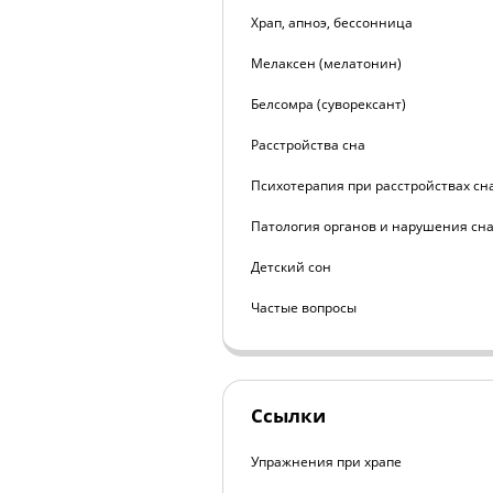
Храп, апноэ, бессонница
Мелаксен (мелатонин)
Белсомра (суворексант)
Расстройства сна
Психотерапия при расстройствах сн
Патология органов и нарушения сн
Детский сон
Частые вопросы
Ссылки
Упражнения при храпе