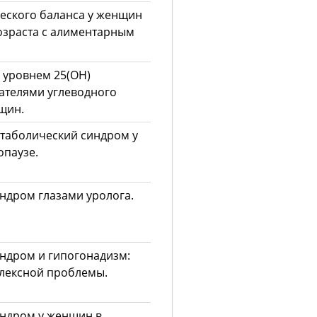
еского баланса у женщин
озраста с алиментарным
 уровнем 25(ОН)
зателями углеводного
щин.
таболический синдром у
паузе.
ндром глазами уролога.
ндром и гипогонадизм:
лексной проблемы.
ндром у женщин в