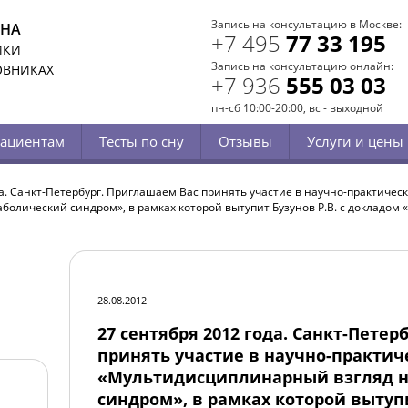
Запись на консультацию в Москве:
СНА
+7 495
77 33 195
ИКИ
Запись на консультацию онлайн:
ОВНИКАХ
+7 936
555 03 03
пн-сб 10:00-20:00, вс - выходной
ациентам
Тесты по сну
Отзывы
Услуги и цены
да. Санкт-Петербург. Приглашаем Вас принять участие в научно-практиче
олический синдром», в рамках которой вытупит Бузунов Р.В. с докладом
28.08.2012
27 сентября 2012 года. Санкт-Пете
принять участие в научно-практи
«Мультидисциплинарный взгляд н
синдром», в рамках которой вытупи