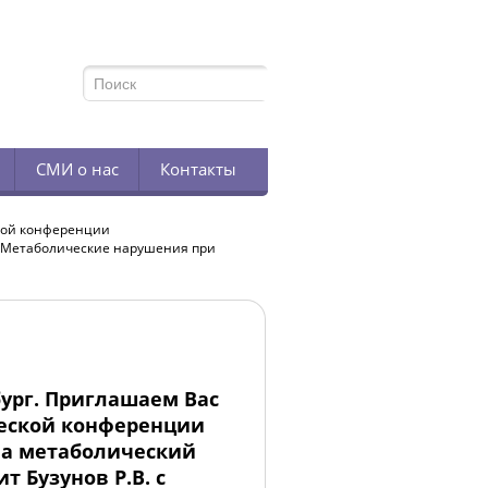
TELEGRAM
СМИ о нас
Контакты
ской конференции
 «Метаболические нарушения при
рбург. Приглашаем Вас
ческой конференции
а метаболический
т Бузунов Р.В. с