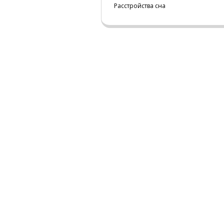
Расстройства сна
ЦЕНТР МЕДИЦИНЫ 
НА БАЗЕ ПЕРВОЙ КЛИН
РЕАБИЛИТАЦИИ В ХАМ
©
www.sleepnet.ru
info@sleepnet.ru
Политика обработки ПД
Согласие на обработку ПД