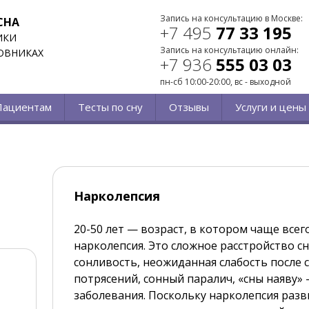
Запись на консультацию в Москве:
СНА
+7 495
77 33 195
ИКИ
Запись на консультацию онлайн:
ОВНИКАХ
+7 936
555 03 03
пн-сб 10:00-20:00, вс - выходной
Пациентам
Тесты по сну
Отзывы
Услуги и цены
Нарколепсия
20-50 лет — возраст, в котором чаще всег
нарколепсия. Это сложное расстройство сн
сонливость, неожиданная слабость после
потрясений, сонный паралич, «сны наяву»
заболевания. Поскольку нарколепсия разв