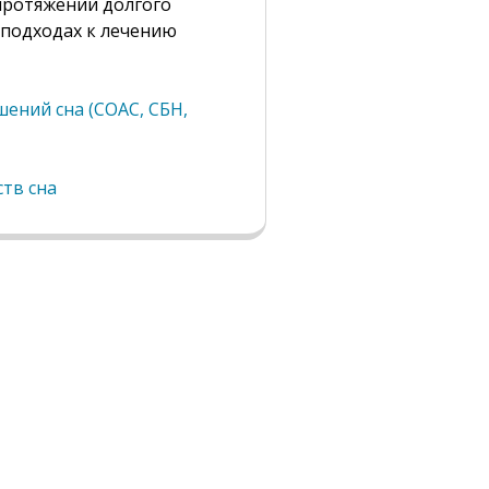
протяжении долгого
 подходах к лечению
ений сна (СОАС, СБН,
тв сна