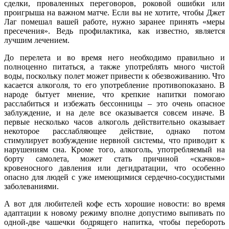
сделки, проваленных переговоров, роковой ошибки или
проигрыша на важном матче. Если вы не хотите, чтобы Джет
Лаг помешал вашей работе, нужно заранее принять «меры
пресечения». Ведь профилактика, как известно, является
лучшим лечением.
До перелета и во время него необходимо правильно и
полноценно питаться, а также употреблять много чистой
воды, поскольку полет может привести к обезвоживанию. Что
касается алкоголя, то его употребление противопоказано. В
народе бытует мнение, что крепкие напитки помогаю
расслабиться и избежать бессонницы – это очень опасное
заблуждение, и на деле все оказывается совсем иначе. В
первые несколько часов алкоголь действительно оказывает
некоторое расслабляющее действие, однако потом
стимулирует возбуждение нервной системы, что приводит к
нарушениям сна. Кроме того, алкоголь, употребляемый на
борту самолета, может стать причиной «скачков»
кровеносного давления или дегидратации, что особенно
опасно для людей с уже имеющимися сердечно-сосудистыми
заболеваниями.
А вот для любителей кофе есть хорошие новости: во время
адаптации к новому режиму вполне допустимо выпивать по
одной-две чашечки бодрящего напитка, чтобы перебороть