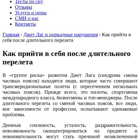
Тесты по сну
Отзывы
Услуги и цены
СМИ о нас
Контакты
Главная
›
Джет Лаг и циркадные нарушения
›
Как прийти в
себя после длительного перелета
Как прийти в себя после длительного
перелета
В «группе риска» развития Джет Лага (синдрома смены
часовых поясов) находятся люди, которые часто совершают
трансмеридиональные полеты (с пересечением нескольких
часовых поясов). Прежде всего, это пилоты, спортсмены
международного класса, бизнесмены и топ-менеджеры. После
длительного перелета со сменой часовых поясов, все люди,
вне зависимости от профессии, испытывают одинаковые
проблемы.
Дневная сонливость, усталость, раздражительность,
невозможность сконцентрироваться на предмете и
невнимательность могут стать причиной незаключенной