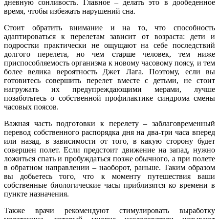
дневную сонливость. Главное – делать это в дообеденное
время, чтобы избежать нарушений сна.
Стоит обратить внимание и на то, что способность
адаптироваться к перелетам зависит от возраста: дети и
подростки практически не ощущают на себе последствий
долгого перелета, но чем старше человек, тем ниже
приспособляемость организма к новому часовому поясу, и тем
более велика вероятность Джет Лага. Поэтому, если вы
готовитесь совершить перелет вместе с детьми, не стоит
нагружать их предупреждающими мерами, лучше
позаботьтесь о собственной профилактике синдрома смены
часовых поясов.
Важная часть подготовки к перелету – заблаговременный
перевод собственного распорядка дня на два-три часа вперед
или назад, в зависимости от того, в какую сторону будет
совершен полет. Если предстоит движение на запад, нужно
ложиться спать и пробуждаться позже обычного, а при полете
в обратном направлении – наоборот, раньше. Таким образом
вы добьетесь того, что к моменту путешествия ваши
собственные биологические часы приблизятся ко времени в
пункте назначения.
Также врачи рекомендуют стимулировать выработку