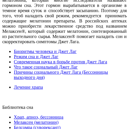
мелатонина, который многие исследователи называют
гормоном сна. Этот гормон вырабатывается в организме в
темное время суток и способствует засыпанию. Поэтому для
того, чтоб наладить свой режим, рекомендуется принимать
содержащие мелатонин препараты. В российских аптеках
можно приобрести лекарственное средство под названием
Мелаксен®, который содержит мелатонин, синтезированный
из растительного сырья. Мелаксен® помогает наладить сон и
скорректировать симптомы Джет Лага.
Биоритмы человека и Джет Лаг
Режим сна и Джет Лаг
Современная наука в борьбе против Джет Лага
Что такое социальный Джет Лаг
Причины социального Джет Лага (Бессонницы
выходного дня)
Лечение храпа
Библиотека сна
Храп, апноэ, бессонница
Мелаксен (мелатонин)
Белсомра (суворексант)