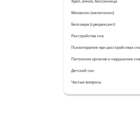
Храп, апноэ, бессонница
Мелаксен (мелатонин)
Белсомра (суворексант)
Расстройства сна
Психотерапия при расстройствах сн
Патология органов и нарушения сн
Детский сон
Частые вопросы