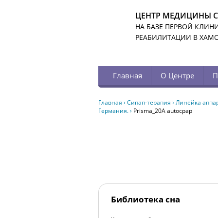
ЦЕНТР МЕДИЦИНЫ 
НА БАЗЕ ПЕРВОЙ КЛИН
РЕАБИЛИТАЦИИ В ХАМ
Главная
О Центре
П
Главная
›
Сипап-терапия
›
Линейка аппар
Германия.
›
Prisma_20A autocpap
Библиотека сна