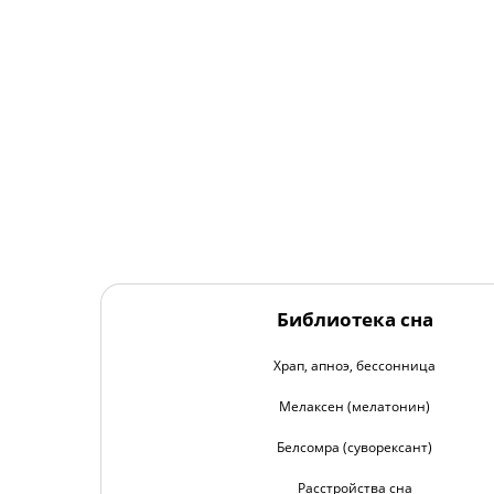
Библиотека сна
Храп, апноэ, бессонница
Мелаксен (мелатонин)
Белсомра (суворексант)
Расстройства сна