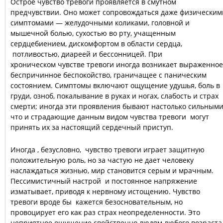
Острое чувство тревоги проявляется в смутном
предчувствии. Оно может сопровождаться даже физическим
симптомами — желудочными коликами, головной и
мышечной болью, сухостью во рту, учащенным
сердцебиением, дискомфортом в области сердца,
потливостью, диареей и бессонницей. При
хроническом чувстве тревоги иногда возникает выраженное
беспричинное беспокойство, граничащее с паническим
состоянием. Симптомы включают ощущение удушья, боль в
груди, озноб, покалывание в руках и ногах, слабость и страх
смерти; иногда эти проявления бывают настолько сильными
что и страдающие данным видом чувства тревоги могут
принять их за настоящий сердечный приступ.
Иногда , безусловно, чувство тревоги играет защитную
положительную роль, но за частую не дает человеку
наслаждаться жизнью, мир становится серым и мрачным.
Пессимистичный настрой и постоянное напряжение
изматывает, приводя к нервному истощению. Чувство
тревоги вроде бы кажется безосновательным, но
провоцирует его как раз страх неопределенности. Это
неприятное ощущение свойственно людям любого возраста