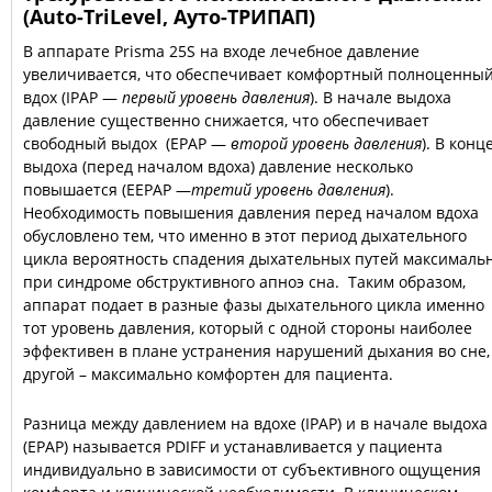
(Auto-TriLevel, Ауто-ТРИПАП)
В аппарате Prisma 25S на входе лечебное давление
увеличивается, что обеспечивает комфортный полноценны
вдох (IPAP —
первый уровень давления
). В начале выдоха
давление существенно снижается, что обеспечивает
свободный выдох (EPAP —
второй уровень давления
). В конц
выдоха (перед началом вдоха) давление несколько
повышается (EEPAP —
третий уровень давления
).
Необходимость повышения давления перед началом вдоха
обусловлено тем, что именно в этот период дыхательного
цикла вероятность спадения дыхательных путей максималь
при синдроме обструктивного апноэ сна. Таким образом,
аппарат подает в разные фазы дыхательного цикла именно
тот уровень давления, который с одной стороны наиболее
эффективен в плане устранения нарушений дыхания во сне,
другой – максимально комфортен для пациента.
Разница между давлением на вдохе (IPAP) и в начале выдоха
(EPAP) называется PDIFF и устанавливается у пациента
индивидуально в зависимости от субъективного ощущения