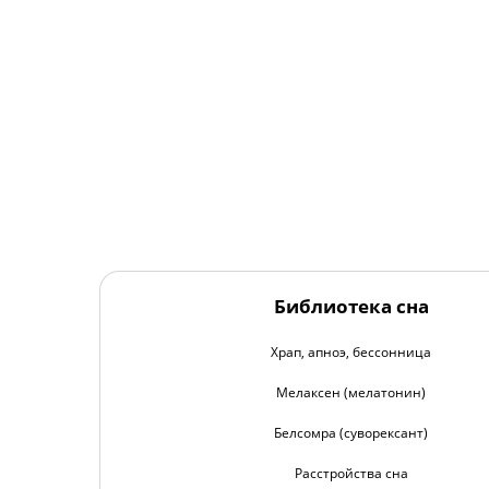
Библиотека сна
Храп, апноэ, бессонница
Мелаксен (мелатонин)
Белсомра (суворексант)
Расстройства сна