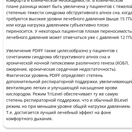
комфорта и клинической необходимости. В клиническом
плане разница может быть увеличена у пациентов с тяжело
степенью тяжести синдрома обструктивного апноэ сна, когд
требуются высокие уровни лечебного давления (выше 15 ГП
или когда нагрузка давлением субъективно плохо
переносится. У некоторых пациентов плохая переносимость
лечебного давления может отмечаться уже с давления 12 ГП
Увеличение PDIFF также целесообразно у пациентов с
сочетанием синдрома обструктивного апноэ сна и
хронической ночной гипоксемии различного генеза (ХОБЛ,
ожирение, хроническая сердечная недостаточность).
Фактически уровень PDIFF определяет степень
дополнительной респираторной поддержки, увеличивающе
вентиляцию легких и улучшающей насыщение крови
кислородом. Режим TriLevel обеспечивает ту же самую
степень респираторной поддержки, что и обычный BiLevel
режим, но при меньшем уровне общей нагрузки давлением.
Т.е. достигается лучший лечебный эффект на фоне
комфортного дыхания.