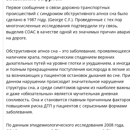
Первое сообщение о связи дорожно-транспортных
происшествий с синдромом обструктивного апноэ сна было
сделано в 1987 году. (George C.F.). Проведенные с тех пор
многочисленные исследования подтвердили эту связь,
выделив СОАС в качестве одной из значимых причин авари
на дороге.
Обструктивное апноэ сна – это заболевание, проявляющеес
наличием храпа, периодическим спадением верхних
дыхательных путей на уровне глотки и ухудшением, а иногд
и полным прекращением поступления кислорода в легкие и
за возникающих у пациентов остановок дыхания во сне. Пр
данном нарушении происходит значительное нарушение
структуры сна, а среди симптомов одним из наиболее важны
и даже «обязательных» является мучительная дневная
сонливость. Она и становится главным причинным факторо
повышения риска ДТП у пациентов с серьезными формами
заболевания.
По данным эпидемиологического исследования 2008 года,