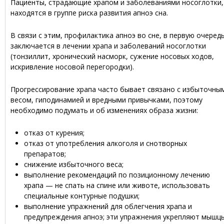
Пациенты, страдающие храпом и заболеваниями носоглотки,
находятся в группе риска развития апноэ сна.
В связи с этим, профилактика апноэ во сне, в первую очередь
заключается в лечении храпа и заболеваний носоглотки
(тонзиллит, хронический насморк, сужение носовых ходов,
искривление носовой перегородки).
Прогрессирование храпа часто бывает связано с избыточны
весом, гиподинамией и вредными привычками, поэтому
необходимо подумать и об изменениях образа жизни:
отказ от курения;
отказ от употребления алкоголя и снотворных
препаратов;
снижение избыточного веса;
выполнение рекомендаций по позиционному лечению
храпа — не спать на спине или животе, использовать
специальные контурные подушки;
выполнение упражнений для облегчения храпа и
предупреждения апноэ; эти упражнения укрепляют мышц