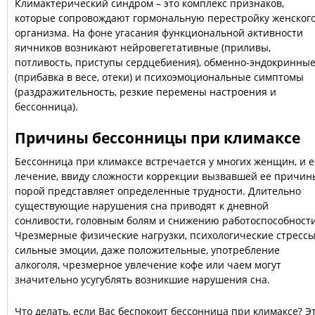
Климактерический синдром – это комплекс признаков,
которые сопровождают гормональную перестройку женског
организма. На фоне угасания функциональной активности
яичников возникают нейровегетативные (приливы,
потливость, приступы сердцебиения), обменно-эндокринны
(прибавка в весе, отеки) и психоэмоциональные симптомы
(раздражительность, резкие перемены настроения и
бессонница).
Причины бессонницы при климаксе
Бессонница при климаксе встречается у многих женщин, и е
лечение, ввиду сложности коррекции вызвавшей ее причин
порой представляет определенные трудности. Длительно
существующие нарушения сна приводят к дневной
сонливости, головным болям и снижению работоспособности
Чрезмерные физические нагрузки, психологические стрессы
сильные эмоции, даже положительные, употребление
алкоголя, чрезмерное увлечение кофе или чаем могут
значительно усугублять возникшие нарушения сна.
Что делать, если Вас беспокоит бессонница при климаксе? Э