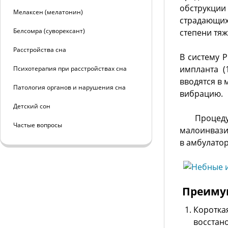
обструкции
Мелаксен (мелатонин)
страдающих
Белсомра (суворексант)
степени тяж
Расстройства сна
В систему P
импланта (
Психотерапия при расстройствах сна
вводятся в
Патология органов и нарушения сна
вибрацию.
Детский сон
Процедур
Частые вопросы
малоинвази
в амбулатор
Преиму
Коротка
восстан