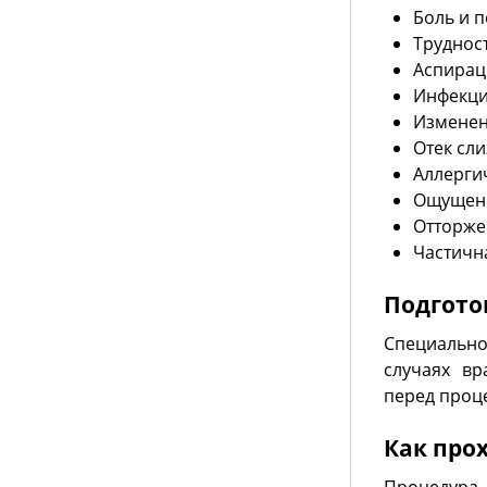
Боль и 
Труднос
Аспирац
Инфекц
Изменен
Отек сл
Аллерги
Ощущени
Отторже
Частичн
Подгото
Специально
случаях в
перед проц
Как про