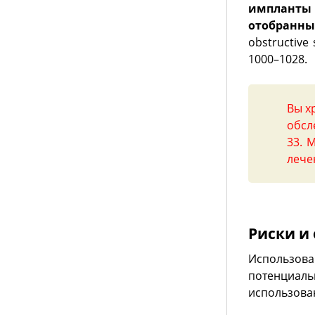
импланты
отобранны
obstructive 
1000–1028.
Вы х
обсл
33. 
лече
Риски и
Использо
потенциаль
использова