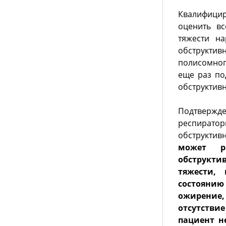
Квалифици
оценить вс
тяжести н
обструкти
полисомног
еще раз по
обструктивн
Подтвержде
респират
обструкти
может р
обструкти
тяжести,
состояни
ожирение,
отсутстви
пациент н