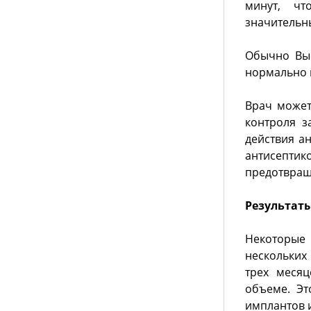
минут, чт
значительн
Обычно Вы 
нормально 
Врач может
контроля з
действия а
антисепти
предотвращ
Результаты
Некоторые 
нескольких
трех месяц
объеме. Эт
имплантов и