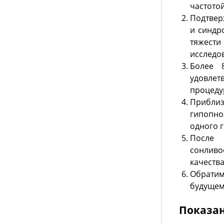
частото
Подтвер
и синдр
тяжест
исследо
Более 
удовле
процедур
Прибли
гипопноэ
одного г
После 
сонлив
качества
Обратим
будущем
Показа