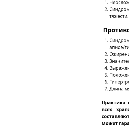
Неослож
Синдром
тяжести.
Противо
Синдром
апноэ/ги
Ожирение
Значите
Выражен
Положени
Гипертр
Длина м
Практика 
всех хра
составляю
может гара