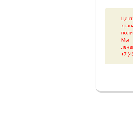
Цент
храп
поли
Мы 
лече
+7 (4