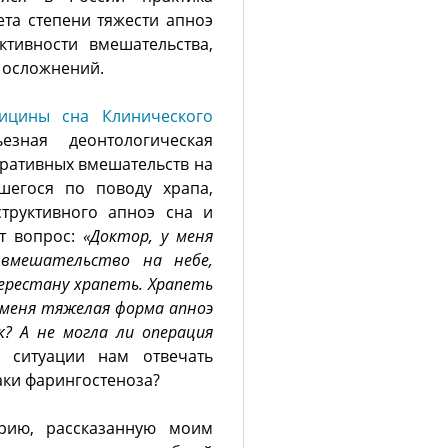
ета степени тяжести апноэ
ктивности вмешательства,
х осложнений.
ицины сна Клинического
ьезная деонтологическая
еративных вмешательств на
шегося по поводу храпа,
труктивного апноэ сна и
т вопрос:
«Доктор, у меня
 вмешательство на небе,
ерестану храпеть. Храпеть
у меня тяжелая форма апноэ
? А не могла ли операция
ситуации нам отвечать
аки фарингостеноза?
рию, рассказанную моим