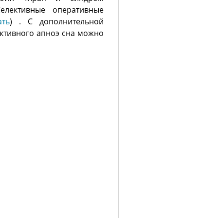
Селективные оперативные
ать
) . C дополнительной
ктивного апноэ сна можно