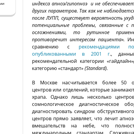
индекса апноэ/гипопноэ и не обеспечивае
ами
других параметров. Так как не наблюдаетс
после ЛУПП, существует вероятность уху
потенциальные проблемы, связанные с 
осложнениями, то рутинное примен
противоречит интересам пациента».
Ин
сравнению с
рекомендациями 
опубликованными в 2001 г
., данн
рекомендательной категории «гайдлайн»
категорию «стандарт»
(
Standard
).
В Москве насчитывается более 50 от
центров или отделений, которые занимаю
храпа. Однако лишь несколько центро
сомнологическое диагностическое обо
диагностировать синдром обструктивного
центров прямо заявляет, что лечит апно
вмешательств на небе, что полнос
международным стандартам. Сложивш