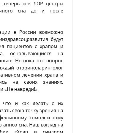
и теперь все ЛОР центры
очного сна до и после
уации в России возможно
инздравсоцразвития будут
ия пациентов с храпом и
на, основывающиеся на
пыте. Но пока этот вопрос
каждый оториноларинголог
ативном лечении храпа и
аясь на своих знаниях,
 «Не навреди!».
 что и как делать с их
зать свою точку зрения на
фективному комплексному
 апноэ сна. Наш взгляд на
обии «Храп и синдром