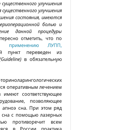
т существенного улучшения
я существенного улучшения
дшения состояния, имеются
периоперационной болью и
ение данной процедуры
тересно отметить, что по
по применению ЛУПП,
ый пункт переведен из
(
Guideline
)
в обязательную
ориноларингологических
тся оперативным лечением
в имеют соответствующее
рудование, позволяющее
 апноэ сна. При этом ряд
э сна с помощью лазерных
тью противоречит всем
аяся в России практика