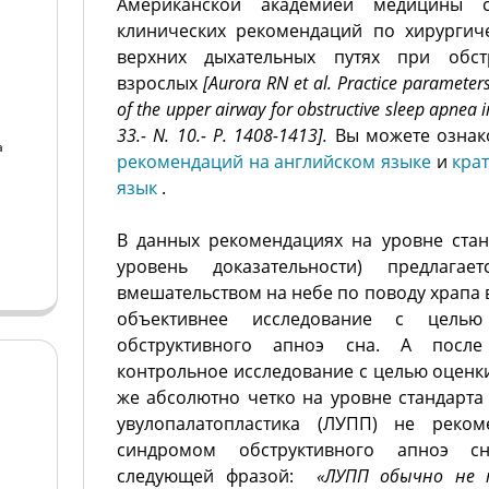
Американской академией медицины 
клинических рекомендаций по хирургич
верхних дыхательных путях при обс
взрослых
[
Aurora
RN
et
al
.
Practice parameters
of the upper airway for obstructive sleep apnea i
33.- N. 10.- P
. 1408-1413].
Вы можете ознак
а
рекомендаций на английском языке
и
кра
язык
.
а
В данных рекомендациях на уровне стан
уровень доказательности) предлага
вмешательством на небе по поводу храпа
объективнее исследование с целью
обструктивного апноэ сна. А после
контрольное исследование с целью оценк
же абсолютно четко на уровне стандарта
увулопалатопластика (ЛУПП) не реком
синдромом обструктивного апноэ сн
следующей фразой:
«
ЛУПП обычно не 