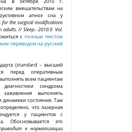
сна в октябре 2010 г.
еским вмешательствам на
труктивном апноэ сна у
 for the surgical modifications
n adults.
// Sleep.- 2010.0 Vol.
омиться с
полным текстом
тким переводом на русский
дарта (standard – высший
ется перед оперативным
 выполнять всем пациентам
 диагностики синдрома
 заживления выполнять
и динамики состояния. Там
 определено, что лазерная
ендуется у пациентов с
а. Обосновывается это
приводит к нормализации