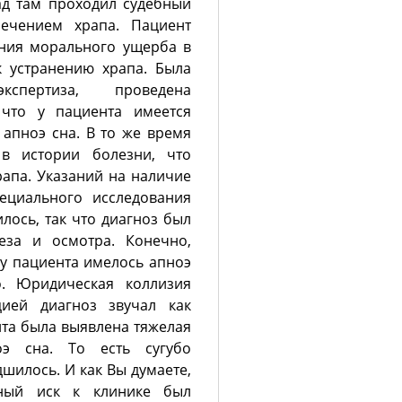
ад там проходил судебный
лечением храпа. Пациент
ения морального ущерба в
к устранению храпа. Была
кспертиза, проведена
 что у пациента имеется
апноэ сна. В то же время
в истории болезни, что
апа. Указаний на наличие
ециального исследования
лось, так что диагноз был
еза и осмотра. Конечно,
у пациента имелось апноэ
. Юридическая коллизия
ией диагноз звучал как
нта была выявлена тяжелая
оэ сна. То есть сугубо
шилось. И как Вы думаете,
ный иск к клинике был