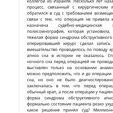
коллегой из Израиля. Несколько лет наз
процесс, связанный с хирургическим 
обратился в суд с требованием возмещ
связи с тем, что операция не привела 
назначена судебно-медицинская э
полисомнография, которая установила,
тяжелая форма синдрома обструктивного 
оперировавший хирург сделал запись 
вмешательство проводилось по поводу хр
апноэ сна в истории не оказалось. Сп
ночного сна перед операцией не проводи
выставлен только на основании анамн
можно предположить, что и до операции 
сна, но оно не было диагностировано
заключалась в том, что перед операц
обычный храп, а после операции у пацие
форма синдрома обструктивного апн
формально состояние пациента резко ухуд
какое решение принял суд? Миллион