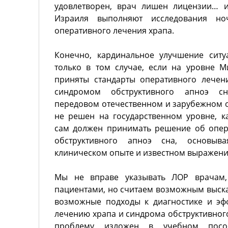
удовлетворен, врач лишен лицензии… 
Израиля выполняют исследования н
оперативного лечения храпа.
Конечно, кардинальное улучшение сит
только в том случае, если на уровне М
приняты стандарты оперативного лечен
синдромом обструктивного апноэ с
передовом отечественном и зарубежном о
не решен на государственном уровне, 
сам должен принимать решение об опер
обструктивного апноэ сна, основыв
клиническом опыте и известном выражении
Мы не вправе указывать ЛОР врачам,
пациентами, но считаем возможным выска
возможные подходы к диагностике и эф
лечению храпа и синдрома обструктивного
проблему изложен в учебном пос