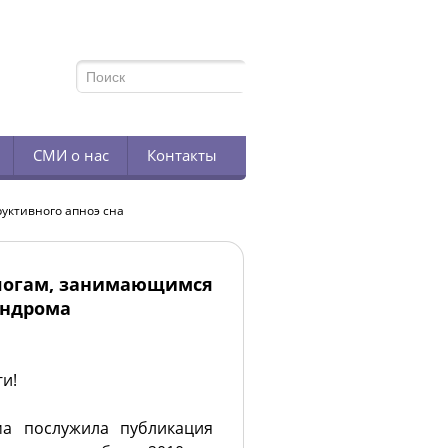
TELEGRAM
СМИ о нас
Контакты
уктивного апноэ сна
логам, занимающимся
индрома
и!
а послужила публикация