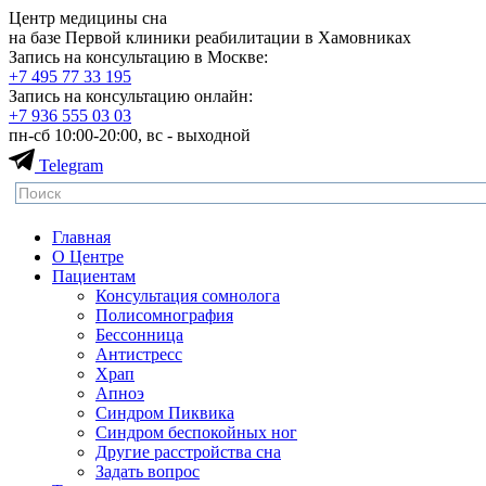
Центр медицины сна
на базе Первой клиники реабилитации в Хамовниках
Запись на консультацию в Москве:
+7 495
77 33 195
Запись на консультацию онлайн:
+7 936
555 03 03
пн-сб 10:00-20:00, вс - выходной
Telegram
Главная
О Центре
Пациентам
Консультация сомнолога
Полисомнография
Бессонница
Антистресс
Храп
Апноэ
Синдром Пиквика
Синдром беспокойных ног
Другие расстройства сна
Задать вопрос