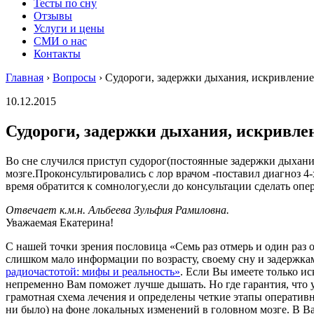
Тесты по сну
Отзывы
Услуги и цены
СМИ о нас
Контакты
Главная
›
Вопросы
›
Судороги, задержки дыхания, искривление
10.12.2015
Судороги, задержки дыхания, искривле
Во сне случился приступ судорог(постоянные задержки дыхания
мозге.Проконсультировались с лор врачом -поставил диагноз 
время обратится к сомнологу,если до консультации сделать оп
Отвечает к.м.н. Альбеева Зульфия Рамиловна.
Уважаемая Екатерина!
С нашей точки зрения пословица «Семь раз отмерь и один ра
слишком мало информации по возрасту, своему сну и задержка
радиочастотой: мифы и реальность»
. Если Вы имеете только и
непременно Вам поможет лучше дышать. Но где гарантия, что у
грамотная схема лечения и определены четкие этапы оператив
ни было) на фоне локальных изменений в головном мозге. В 