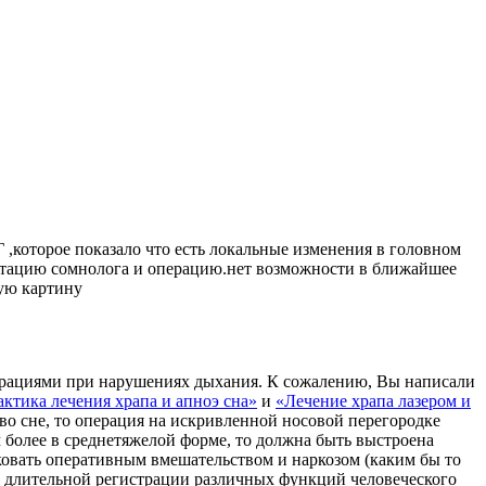
 ,которое показало что есть локальные изменения в головном
льтацию сомнолога и операцию.нет возможности в ближайшее
щую картину
перациями при нарушениях дыхания. К сожалению, Вы написали
ктика лечения храпа и апноэ сна»
и
«Лечение храпа лазером и
во сне, то операция на искривленной носовой перегородке
м более в среднетяжелой форме, то должна быть выстроена
ковать оперативным вмешательством и наркозом (каким бы то
 длительной регистрации различных функций человеческого