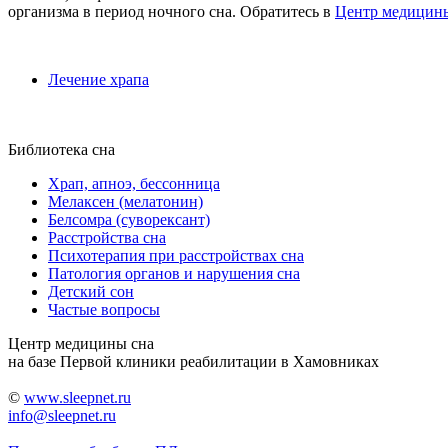
организма в период ночного сна. Обратитесь в
Центр медицин
Лечение храпа
Библиотека сна
Храп, апноэ, бессонница
Мелаксен (мелатонин)
Белсомра (суворексант)
Расстройства сна
Психотерапия при расстройствах сна
Патология органов и нарушения сна
Детский сон
Частые вопросы
Центр медицины сна
на базе Первой клиники реабилитации в Хамовниках
©
www.sleepnet.ru
info@sleepnet.ru