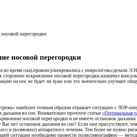
 носовой перегородки
ние носовой перегородки
 во время сна).проконсультировались с неврологом,сделали ЭЭГ
4-х стороннее искривление носовой перегородки,назначил консу
ерацию на нос не будет ли хуже или это значительно улучшит об
з отрежь» наиболее точным образом отражает ситуацию с ЛОР-о
м дыхания во сне. Внимательно прочтите статьи
«Оптимальная та
скривление носовой перегородки и не имеете остановок дыхания 
 Вас нет остановок дыхания во сне? Если они присутствуют, те
ного и (возможно) аппаратного лечения. Тем более не нужно рис
Вашей ситуации необходимо провести полисомнографию — метод