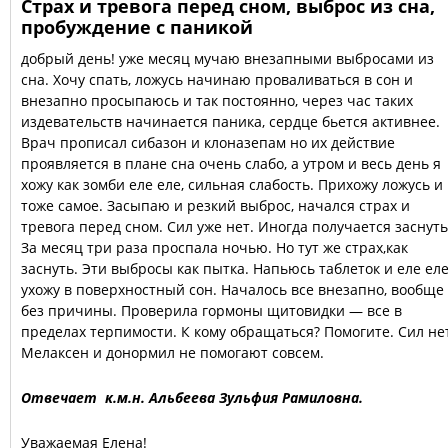
Страх и тревога перед сном, выброс из сна,
пробуждение с паникой
добрый день! уже месяц мучаю внезапными выбросами из
сна. Хочу спать, ложусь начинаю проваливаться в сон и
внезапно просыпаюсь и так постоянно, через час таких
издевательств начинается паника, сердце бьется активнее.
Врач прописал сибазон и клоназепам но их действие
проявляется в плане сна очень слабо, а утром и весь день я
хожу как зомби еле еле, сильная слабость. Прихожу ложусь и
тоже самое. Засыпаю и резкий выброс, начался страх и
тревога перед сном. Сил уже нет. Иногда получается заснуть
За месяц три раза проспала ночью. Но тут же страх,как
заснуть. Эти выбросы как пытка. Напьюсь таблеток и еле ел
ухожу в поверхностный сон. Началось все внезапно, вообще
без причины. Проверила гормоны щитовидки — все в
пределах терпимости. К кому обращаться? Помогите. Сил не
Мелаксен и донормил не помогают совсем.
Отвечает к.м.н. Альбеева Зульфия Рамиловна.
Уважаемая Елена!