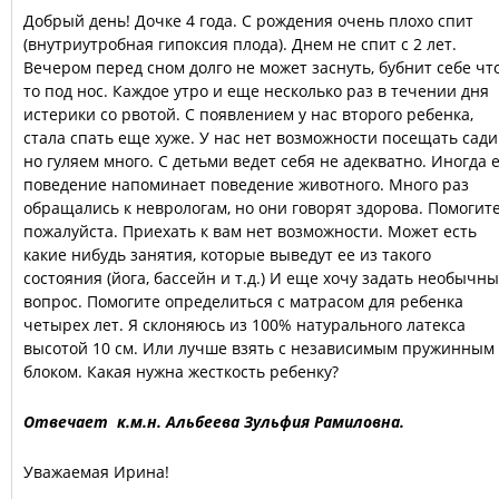
Добрый день! Дочке 4 года. С рождения очень плохо спит
(внутриутробная гипоксия плода). Днем не спит с 2 лет.
Вечером перед сном долго не может заснуть, бубнит себе чт
то под нос. Каждое утро и еще несколько раз в течении дня
истерики со рвотой. С появлением у нас второго ребенка,
стала спать еще хуже. У нас нет возможности посещать сади
но гуляем много. С детьми ведет себя не адекватно. Иногда 
поведение напоминает поведение животного. Много раз
обращались к неврологам, но они говорят здорова. Помогите
пожалуйста. Приехать к вам нет возможности. Может есть
какие нибудь занятия, которые выведут ее из такого
состояния (йога, бассейн и т.д.) И еще хочу задать необычн
вопрос. Помогите определиться с матрасом для ребенка
четырех лет. Я склоняюсь из 100% натурального латекса
высотой 10 см. Или лучше взять с независимым пружинным
блоком. Какая нужна жесткость ребенку?
Отвечает к.м.н. Альбеева Зульфия Рамиловна.
Уважаемая Ирина!