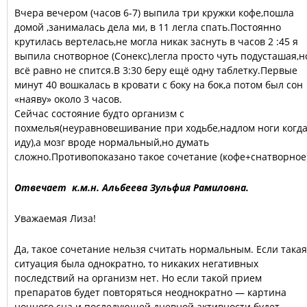
Вчера вечером (часов 6-7) выпила три кружки кофе,пошла
домой ,занималась дела ми, в 11 легла спать.Постоянно
крутилась вертелась,не могла никак заснуть в часов 2 :45 я
выпила снотворное (Сонекс),легла просто чуть подусташая,н
всё равно не спится.В 3:30 беру ещё одну таблетку.Первые
минут 40 вошкалась в кровати с боку на бок,а потом был сон
«наяву» около 3 часов.
Сейчас состояние будто организм с
похмелья(неуравновешивание при ходьбе,надлом ноги когд
иду),а мозг вроде нормальный,но думать
сложно.Противопоказано такое сочетание (кофе+снатворное
Отвечает к.м.н. Альбеева Зульфия Рамиловна.
Уважаемая Лиза!
Да, такое сочетание нельзя считать нормальным. Если такая
ситуация была однократно, то никаких негативных
последствий на организм нет. Но если такой прием
препаратов будет повторяться неоднократно — картина
ночного сна и последующей дневной активности будет