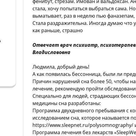
фенибут, стрезам. Имован и вальдоксан. А
стала, хочу попытаться выбраться сама. Но
выматывает, раз в неделю пью фаназепам, 
Стала раздражительна. Иногда думаю что у
как раньше, страшно
а
Отвечает врач психиатр, психотерапев
Владиславовна
а
Людмила, добрый день!
А как появилась бессонница, были ли пре
Причин нарушений сна более 50, чтобы н
лечение, рекомендую пройти обследовани
Специально для людей, страдающих бессон
медицины сна разработаны:
Программа двухдневного пребывания с к
исследованием сна, которое называется 
https://www.sleepnet.ru/polysomnography/ 
Программа лечения без лекарств «SleepWel