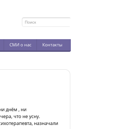
TELEGRAM
СМИ о нас
Контакты
ни днём , ни
ера, что не усну.
сихотерапевта, назначали