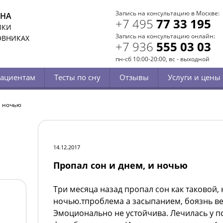
Запись на консультацию в Москве:
СНА
+7 495
77 33 195
ИКИ
Запись на консультацию онлайн:
ОВНИКАХ
+7 936
555 03 03
пн-сб 10:00-20:00, вс - выходной
ациентам
Тесты по сну
Отзывы
Услуги и цены
и ночью
14.12.2017
Пропал сон и днем, и ночью
Три месяца назад пропал сон как таковой, 
ночью.тпроблема а засыпанием, боязнь веч
Эмоционально не устойчива. Лечилась у п