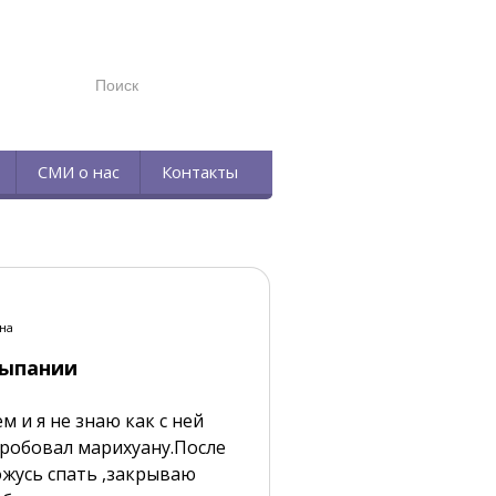
TELEGRAM
СМИ о нас
Контакты
на
сыпании
 и я не знаю как с ней
опробовал марихуану.После
ожусь спать ,закрываю