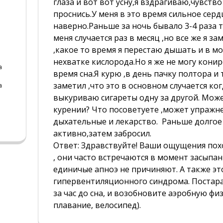
глаза и вот вот усну,я вздрагиваю,чувство
проснись.У меня в это время сильное серд
наверно.Раньше за ночь бывало 3-4 раза т
меня случается раз в месяц ,но все же я з
,какое то время я перестаю дышать и в мо
нехватке кислорода.Но я же не могу кони
а
время сна.Я курю ,в день пачку полтора и 
заметил ,что это в основном случается ког
а
выкуриваю сигареты одну за другой. Може
курении? Что посоветуете ,может упражне
дыхательные и лекарство. Раньше долгое
активно,затем забросил.
Ответ: Здравствуйте! Ваши ощущения пох
, они часто встречаются в момент засыпа
единичые апноэ не причиняют. А также эт
гипервентиляционного синдрома. Постара
за час до сна, и возобновите аэробную физ
плавание, велосипед).