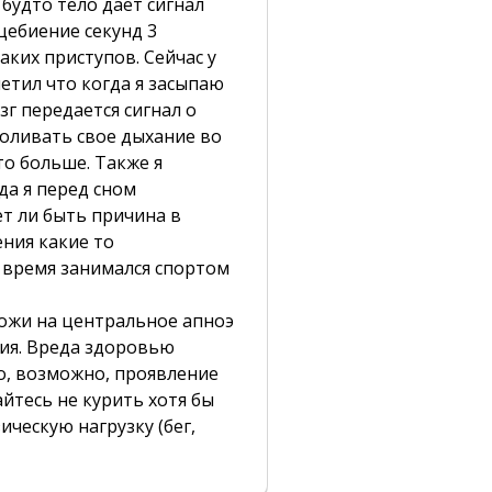
 будто тело дает сигнал
цебиение секунд 3
аких приступов. Сейчас у
аметил что когда я засыпаю
зг передается сигнал о
роливать свое дыхание во
то больше. Также я
да я перед сном
т ли быть причина в
ния какие то
 время занимался спортом
ожи на центральное апноэ
ния. Вреда здоровью
о, возможно, проявление
йтесь не курить хотя бы
ическую нагрузку (бег,