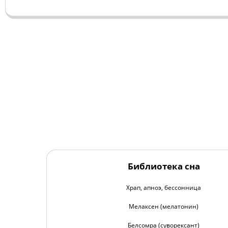
Библиотека сна
Храп, апноэ, бессонница
Мелаксен (мелатонин)
Белсомра (суворексант)