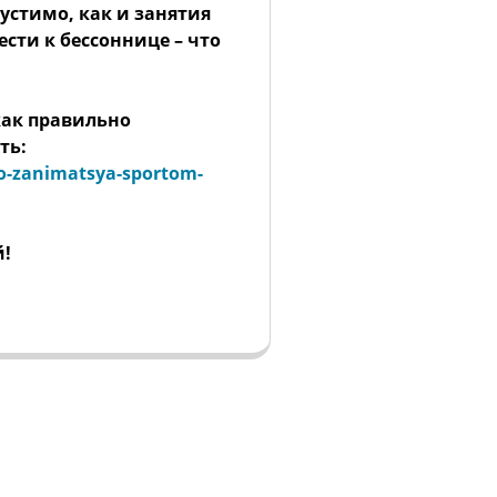
устимо, как и занятия
ести к бессоннице – что
как правильно
ть:
no-zanimatsya-sportom-
!