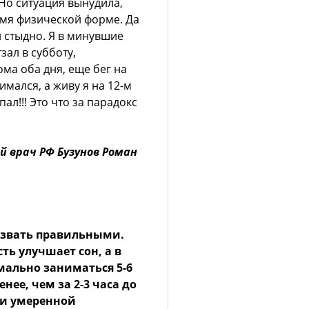
 Но ситуация вынудила,
емя физической форме. Да
 стыдно. Я в минувшие
зал в субботу,
ма оба дня, еще бег на
мался, а живу я на 12-м
пал!!! Это что за парадокс
й врач РФ Бузунов Роман
азвать правильными.
ть улучшает сон, а в
мально заниматься 5-6
енее, чем за 2-3 часа до
ки умеренной