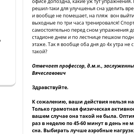
офисе допоздна, какие уж тут упражнения.
решил-таки для улучшенья сна уделить вр
и вообще не помешает, на пляж вон выйти
выходные по три часа тренировался! Спорт
самостоятельно перед сном упражнения до
стадионе днем и по лестнице пешком подни
а
этаже. Так я вообще оба дня до 4х утра не с
такой?
а
Отвечает профессор, д.м.н., заслуженны
Вячеславович
Здравствуйте.
К сожалению, ваши действия нельзя н
Только грамотная физическая активнос
вашем случае она такой не была. Опти
раз в неделю по 45-60 минут в день не м
сна. Выбирать лучше аэробные нагруз