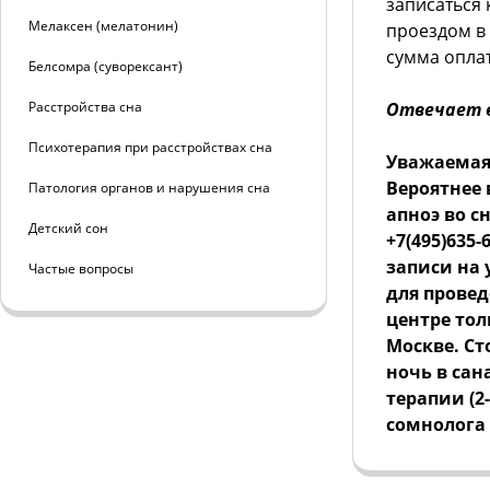
записаться 
Мелаксен (мелатонин)
проездом в 
сумма опла
Белсомра (суворексант)
Расстройства сна
Отвечает в
Психотерапия при расстройствах сна
Уважаемая
Вероятнее 
Патология органов и нарушения сна
апноэ во с
Детский сон
+7(495)635
записи на 
Частые вопросы
для провед
центре тол
Москве. С
ночь в сан
терапии (2
сомнолога 