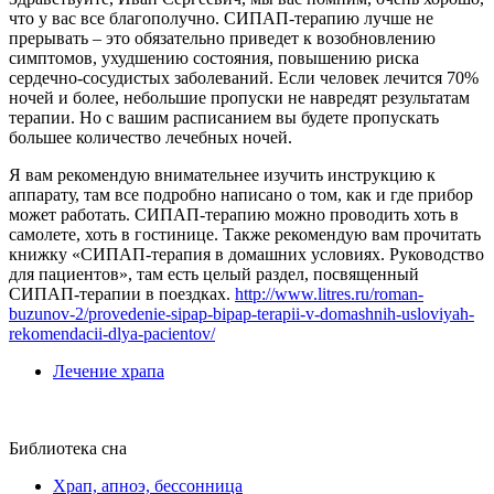
что у вас все благополучно. СИПАП-терапию лучше не
прерывать – это обязательно приведет к возобновлению
симптомов, ухудшению состояния, повышению риска
сердечно-сосудистых заболеваний. Если человек лечится 70%
ночей и более, небольшие пропуски не навредят результатам
терапии. Но с вашим расписанием вы будете пропускать
большее количество лечебных ночей.
Я вам рекомендую внимательнее изучить инструкцию к
аппарату, там все подробно написано о том, как и где прибор
может работать. СИПАП-терапию можно проводить хоть в
самолете, хоть в гостинице. Также рекомендую вам прочитать
книжку «СИПАП-терапия в домашних условиях. Руководство
для пациентов», там есть целый раздел, посвященный
СИПАП-терапии в поездках.
http://www.litres.ru/roman-
buzunov-2/provedenie-sipap-bipap-terapii-v-domashnih-usloviyah-
rekomendacii-dlya-pacientov/
Лечение храпа
Библиотека сна
Храп, апноэ, бессонница