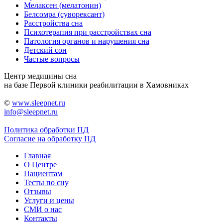
Мелаксен (мелатонин)
Белсомра (суворексант)
Расстройства сна
Психотерапия при расстройствах сна
Патология органов и нарушения сна
Детский сон
Частые вопросы
Центр медицины сна
на базе Первой клиники реабилитации в Хамовниках
©
www.sleepnet.ru
info@sleepnet.ru
Политика обработки ПД
Согласие на обработку ПД
Главная
О Центре
Пациентам
Тесты по сну
Отзывы
Услуги и цены
СМИ о нас
Контакты