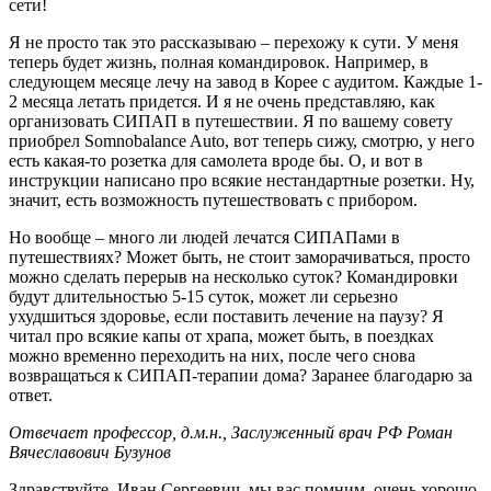
сети!
Я не просто так это рассказываю – перехожу к сути. У меня
теперь будет жизнь, полная командировок. Например, в
следующем месяце лечу на завод в Корее с аудитом. Каждые 1-
2 месяца летать придется. И я не очень представляю, как
организовать СИПАП в путешествии. Я по вашему совету
приобрел Somnobalance Auto, вот теперь сижу, смотрю, у него
есть какая-то розетка для самолета вроде бы. О, и вот в
инструкции написано про всякие нестандартные розетки. Ну,
значит, есть возможность путешествовать с прибором.
Но вообще – много ли людей лечатся СИПАПами в
путешествиях? Может быть, не стоит заморачиваться, просто
можно сделать перерыв на несколько суток? Командировки
будут длительностью 5-15 суток, может ли серьезно
ухудшиться здоровье, если поставить лечение на паузу? Я
читал про всякие капы от храпа, может быть, в поездках
можно временно переходить на них, после чего снова
возвращаться к СИПАП-терапии дома? Заранее благодарю за
ответ.
Отвечает профессор, д.м.н., Заслуженный врач РФ Роман
Вячеславович Бузунов
Здравствуйте, Иван Сергеевич, мы вас помним, очень хорошо,