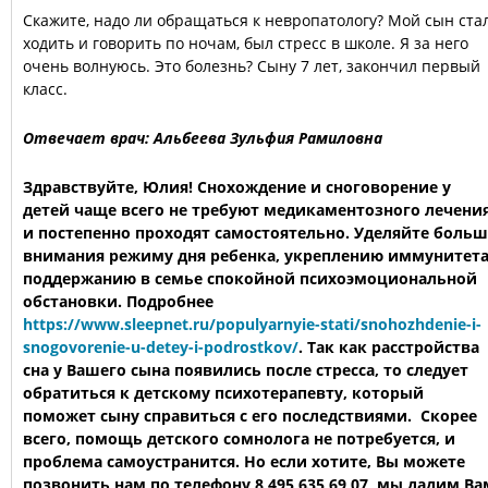
Скажите, надо ли обращаться к невропатологу? Мой сын ста
ходить и говорить по ночам, был стресс в школе. Я за него
очень волнуюсь. Это болезнь? Сыну 7 лет, закончил первый
класс.
Отвечает врач: Альбеева Зульфия Рамиловна
Здравствуйте, Юлия! Снохождение и сноговорение у
детей чаще всего не требуют медикаментозного лечени
и постепенно проходят самостоятельно. Уделяйте больш
внимания режиму дня ребенка, укреплению иммунитета
поддержанию в семье спокойной психоэмоциональной
обстановки. Подробнее
https://www.sleepnet.ru/populyarnyie-stati/snohozhdenie-i-
snogovorenie-u-detey-i-podrostkov/
. Так как расстройства
сна у Вашего сына появились после стресса, то следует
обратиться к детскому психотерапевту, который
поможет сыну справиться с его последствиями. Скорее
всего, помощь детского сомнолога не потребуется, и
проблема самоустранится. Но если хотите, Вы можете
позвонить нам по телефону 8 495 635 69 07, мы дадим Ва