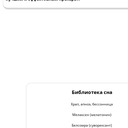
Библиотека сна
Храп, апноэ, бессонница
Мелаксен (мелатонин)
Белсомра (суворексант)