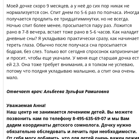
Моей дочке скоро 9 месяцев, а у неё до сих пор никак не
нормализуется сон. Спит днем по 5-6 раз по полчаса. Иногд
получается продлить ее тридцатиминутки, но не всегда.
Ночью спит более менее, просыпается пару раз. Ложится
рано в 7-8 вечера, встает тоже рано в 5-6 часов. Как наладит
дневные сны? Я укладываю практически сразу, как начинает
тереть глаза. Обычно после получаса сна просыпается
бодрая, без слез. Только вот сегодня спросонок капризничае
и просит, чтобы еще укачали. У меня еще старшая дочка ест
ей 2,3. Она тоже требует внимания, а я толком не успеваю,
потому что полдня укладываю малышню, а спит она очень
мало.
Отвечает врач: Альбеева Зульфия Рамиловна
Уважаемая Анна!
Наш центр не занимается лечением детей. Вы можете
позвонить нам по телефону 8-495-635-69-07 и мы Вам
дадим координаты детского сомнолога. Дочку нужно
обязательно обследовать и лечить при необходимости.
От себя могу добавить, что для детей очень важен режи