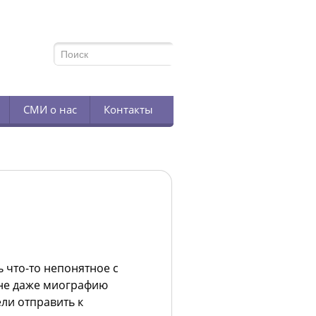
TELEGRAM
СМИ о нас
Контакты
ь что-то непонятное с
мне даже миографию
ели отправить к