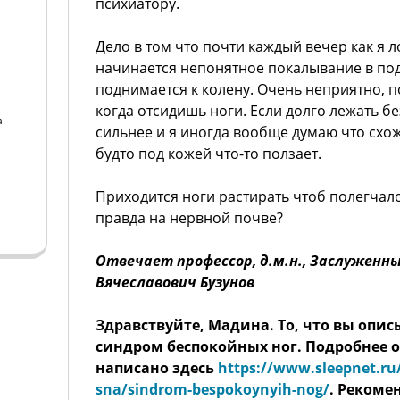
психиатору.
Дело в том что почти каждый вечер как я л
начинается непонятное покалывание в по
поднимается к колену. Очень неприятно, п
когда отсидишь ноги. Если долго лежать б
а
сильнее и я иногда вообще думаю что схожу
будто под кожей что-то ползает.
а
Приходится ноги растирать чтоб полегчало
правда на нервной почве?
Отвечает профессор, д.м.н., Заслуженн
Вячеславович Бузунов
Здравствуйте, Мадина. То, что вы опис
синдром беспокойных ног. Подробнее о
написано здесь
https://www.sleepnet.ru/
sna/sindrom-bespokoynyih-nog/
. Рекоме