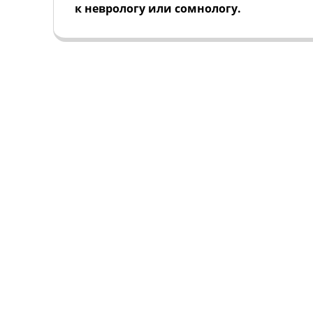
к неврологу или сомнологу.
СНА
Главная
О Центре
ИКИ
Пациентам
ОВНИКАХ
Тесты по сну
Отзывы