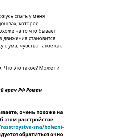
ожусь спать у меня
дошвах, которое
охоже на то что бывает
ез движения становится
 с ума, чувство такое как
. Что это такое? Может и
ый врач РФ Роман
ываете, очень похоже на
б этом расстройстве
rasstroystva-sna/bolezni-
ндуется обратиться очно