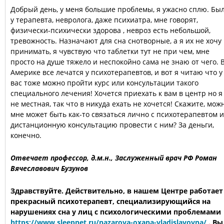
Добрый день, у меня большие проблемы, я ужасно сплю. Бы
у терапевта, невролога, даже психиатра, мне говорят,
физически-психически здорова , невроз есть небольшой,
тревожность. Назначают для сна снотворные, а я их не хочу
принимать, я чувствую что таблетки тут не при чем, мне
просто на душе тяжело и неспокойно сама не знаю от чего. 
Америке все лечатся у психотерапевтов, и вот я читаю что у
вас тоже можно пройти курс или консультации такого
специального лечения! Хочется приехать к вам в центр но я
не местная, так что в никуда ехать не хочется! Скажите, мож
мне может быть как-то связаться лично с психотерапевтом и
дистанционную консультацию провести с ним? За деньги,
конечно.
Отвечает профессор, д.м.н., Заслуженный врач РФ Роман
Вячеславович Бузунов
Здравствуйте. Действительно, в нашем Центре работает
прекрасный психотерапевт, специализирующийся на
нарушениях сна у лиц с психологическими проблемами
https://www.sleepnet.ru/nazarova-oxana-vladislavovna/
. Вы