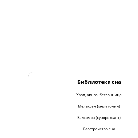
Библиотека сна
Храп, апноэ, бессонница
Мелаксен (мелатонин)
Белсомра (суворексант)
Расстройства сна