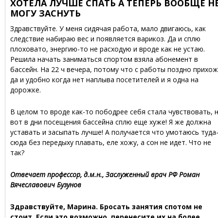
ХОТЕЛА ЛУЧШЕ СПАТЬ А ТЕПЕРЬ ВООБЩЕ Н
МОГУ ЗАСНУТЬ
Здравствуйте. У меня сидячая работа, мало двигаюсь, как
следствие набираю вес и появляется варикоз. Да и сплю
плоховато, энергию-то не расходую и вроде как не устаю.
Решила начать заниматься спортом взяла абонемент в
бассейн. На 22 ч вечера, потому что с работы поздно прихож
да и удобно когда нет наплыва посетителей и я одна на
дорожке.
В целом то вроде как-то пободрее себя стала чувствовать, 
вот в дни посещения бассейна сплю еще хуже! Я же должна
уставать и засыпать лучше! А получается что умотаюсь туда
сюда без передыху плавать, еле хожу, а сон не идет. Что не
так?
Отвечает профессор, д.м.н., Заслуженный врач РФ Роман
Вячеславович Бузунов
Здравствуйте, Марина. Бросать занятия спотом не
стоит. Если это возможно, перенесите их на более