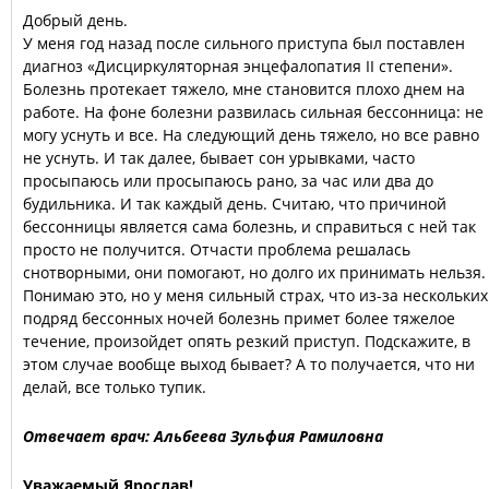
Добрый день.
У меня год назад после сильного приступа был поставлен
диагноз «Дисциркуляторная энцефалопатия II степени».
Болезнь протекает тяжело, мне становится плохо днем на
работе. На фоне болезни развилась сильная бессонница: не
могу уснуть и все. На следующий день тяжело, но все равно
не уснуть. И так далее, бывает сон урывками, часто
просыпаюсь или просыпаюсь рано, за час или два до
будильника. И так каждый день. Считаю, что причиной
бессонницы является сама болезнь, и справиться с ней так
просто не получится. Отчасти проблема решалась
снотворными, они помогают, но долго их принимать нельзя.
Понимаю это, но у меня сильный страх, что из-за нескольких
подряд бессонных ночей болезнь примет более тяжелое
течение, произойдет опять резкий приступ. Подскажите, в
этом случае вообще выход бывает? А то получается, что ни
делай, все только тупик.
Отвечает врач: Альбеева Зульфия Рамиловна
Уважаемый Ярослав!