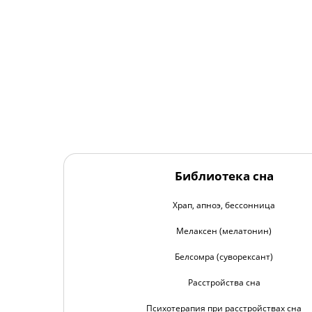
Библиотека сна
Храп, апноэ, бессонница
Мелаксен (мелатонин)
Белсомра (суворексант)
Расстройства сна
Психотерапия при расстройствах сна