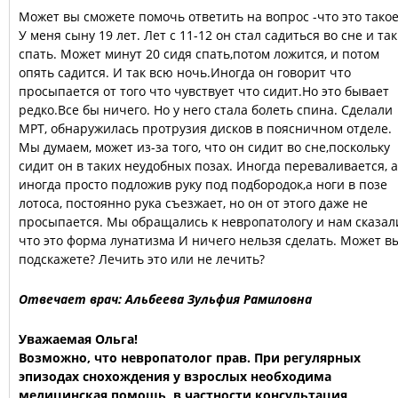
Может вы сможете помочь ответить на вопрос -что это такое
У меня сыну 19 лет. Лет с 11-12 он стал садиться во сне и так
спать. Может минут 20 сидя спать,потом ложится, и потом
опять садится. И так всю ночь.Иногда он говорит что
просыпается от того что чувствует что сидит.Но это бывает
редко.Все бы ничего. Но у него стала болеть спина. Сделали
МРТ, обнаружилась протрузия дисков в поясничном отделе.
Мы думаем, может из-за того, что он сидит во сне,поскольку
сидит он в таких неудобных позах. Иногда переваливается, а
иногда просто подложив руку под подбородок,а ноги в позе
лотоса, постоянно рука съезжает, но он от этого даже не
просыпается. Мы обращались к невропатологу и нам сказал
что это форма лунатизма И ничего нельзя сделать. Может в
подскажете? Лечить это или не лечить?
Отвечает врач: Альбеева Зульфия Рамиловна
Уважаемая Ольга!
Возможно, что невропатолог прав. При регулярных
эпизодах снохождения у взрослых необходима
медицинская помощь, в частности консультация