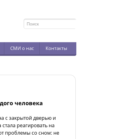
TELEGRAM
СМИ о нас
Контакты
одого человека
на с закрытой дверью и
 стала реагировать на
ют проблемы со сном: не