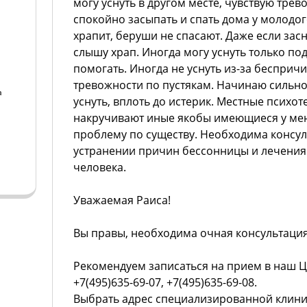
могу уснуть в другом месте, чувствую трев
спокойно засыпать и спать дома у молодог
храпит, беруши не спасают. Даже если засну
слышу храп. Иногда могу уснуть только под
помогать. Иногда не уснуть из-за бесприч
тревожности по пустякам. Начинаю сильно
а
уснуть, вплоть до истерик. Местные психо
накручивают иные якобы имеющиеся у мен
а
проблему по существу. Необходима консу
устранении причин бессонницы и лечения
человека.
Уважаемая Раиса!
Вы правы, необходима очная консультация
Рекомендуем записаться на прием в наш Ц
+7(495)635-69-07, +7(495)635-69-08.
Выбрать адрес специализированной клини