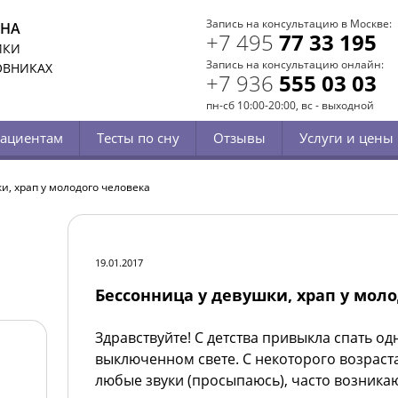
Запись на консультацию в Москве:
СНА
+7 495
77 33 195
ИКИ
Запись на консультацию онлайн:
ОВНИКАХ
+7 936
555 03 03
пн-сб 10:00-20:00, вс - выходной
ациентам
Тесты по сну
Отзывы
Услуги и цены
и, храп у молодого человека
19.01.2017
Бессонница у девушки, храп у мол
Здравствуйте! С детства привыкла спать од
выключенном свете. С некоторого возраста
любые звуки (просыпаюсь), часто возника