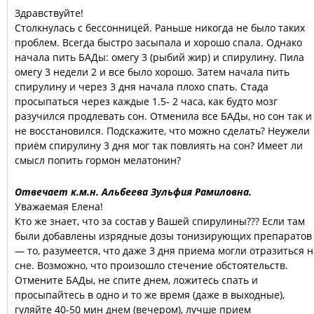
Здравствуйте!
Столкнулась с бессонницей. Раньше никогда не было таких
проблем. Всегда быстро засыпала и хорошо спала. Однако
начала пить БАДы: омегу 3 (рыбий жир) и спирулину. Пила
омегу 3 недели 2 и все было хорошо. Затем начала пить
спирулину и через 3 дня начала плохо спать. Стада
просыпаться через каждые 1.5- 2 часа, как будто мозг
разучился продлевать сон. Отменила все БАДы, но сон так и
не восстановился. Подскажите, что можно сделать? Неужели
приём спирулину 3 дня мог так повлиять на сон? Имеет ли
смысл попить гормон мелатонин?
Отвечает к.м.н. Альбеева Зульфия Рамиловна.
Уважаемая Елена!
Кто же знает, что за состав у Вашей спирулины??? Если там
были добавлены изрядные дозы тонизирующих препаратов
— то, разумеется, что даже 3 дня приема могли отразиться н
сне. Возможно, что произошло стечение обстоятельств.
Отмените БАДы, не спите днем, ложитесь спать и
просыпайтесь в одно и то же время (даже в выходные),
гуляйте 40-50 мин днем (вечером), лучше прием