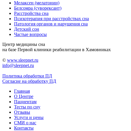
Мелаксен (мелатонин)
Белсомра (суворексант)
Расстройства сна
Психотерапия при расстройствах сна
Патология органов и нарушения сна
Детский сон
Частые вопросы
Центр медицины сна
на базе Первой клиники реабилитации в Хамовниках
©
www.sleepnet.ru
info@sleepnet.ru
Политика обработки ПД
Согласие на обработку ПД
Главная
О Центре
Пациентам
Тесты по сну
Отзывы
Услуги и цены
СМИ о нас
Контакты