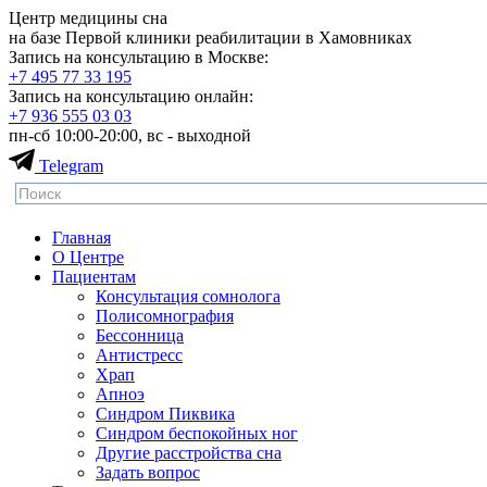
Центр медицины сна
на базе Первой клиники реабилитации в Хамовниках
Запись на консультацию в Москве:
+7 495
77 33 195
Запись на консультацию онлайн:
+7 936
555 03 03
пн-сб 10:00-20:00, вс - выходной
Telegram
Главная
О Центре
Пациентам
Консультация сомнолога
Полисомнография
Бессонница
Антистресс
Храп
Апноэ
Синдром Пиквика
Синдром беспокойных ног
Другие расстройства сна
Задать вопрос