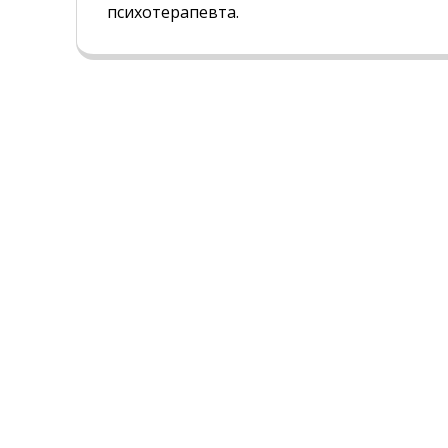
психотерапевта.
СНА
Главная
О Центре
ИКИ
Пациентам
ОВНИКАХ
Тесты по сну
Отзывы