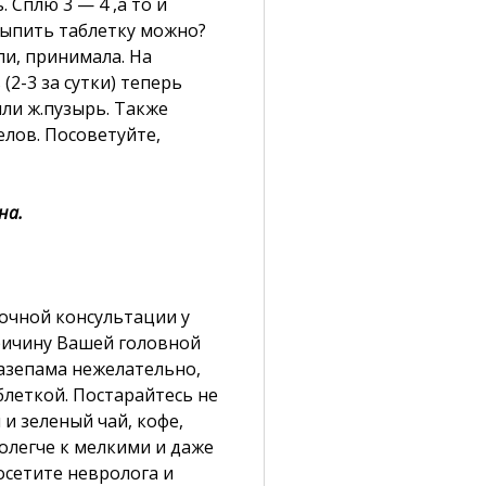
 Сплю 3 — 4 ,а то и
 выпить таблетку можно?
ли, принимала. На
2-3 за сутки) теперь
или ж.пузырь. Также
лов. Посоветуйте,
на.
очной консультации у
ричину Вашей головной
назепама нежелательно,
блеткой. Постарайтесь не
и зеленый чай, кофе,
олегче к мелкими и даже
осетите невролога и