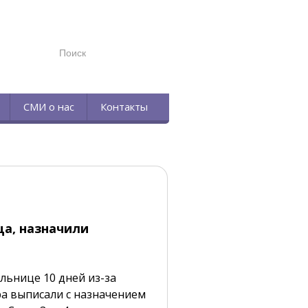
TELEGRAM
СМИ о нас
Контакты
ца, назначили
ольнице 10 дней из-за
ра выписали с назначением