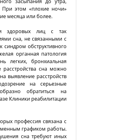
ного засыпания до утра,
. При этом «плохие ночи»
ние месяца или более.
ки здоровых лиц с так
ями сна, не связанными с
к синдром обструктивного
желая органная патология
знь легких, бронхиальная
ые расстройства сна можно
 на выявление расстройств
одозрение на серьезные
образно обратиться на
базе Клиники реабилитации
торых профессия связана с
сменным графиком работы.
ушения сна требуют иных