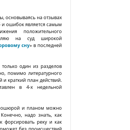
ы, основываясь на отзывах
б и ошибок является самым
жения положительного
авляю на суд широкой
оровому сну
» в последней
 только один из разделов
но, помимо литературного
 и краткий план действий.
тавлен в 4-х недельной
брошюрой и планом можно
 Конечно, надо знать, как
ак форсировать реку и как
 поможет без происшествий