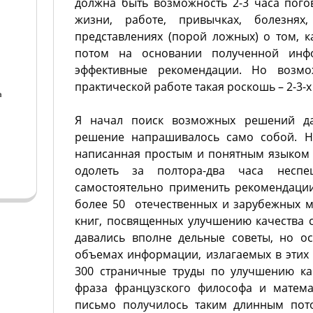
должна быть возможность 2-3 часа пого
жизни, работе, привычках, болезнях,
представлениях (порой ложных) о том, к
потом на основании полученной инф
эффективные рекомендации. Но возм
практической работе такая роскошь – 2-3-
а
Я начал поиск возможных решений д
а
решение напрашивалось само собой. Ну
написанная простым и понятным языком
одолеть за полтора-два часа несп
самостоятельно применить рекомендации
более 50 отечественных и зарубежных 
книг, посвященных улучшению качества с
давались вполне дельные советы, но о
объемах информации, излагаемых в этих к
300 страничные труды по улучшению ка
фраза французского философа и матема
письмо получилось таким длинным пот