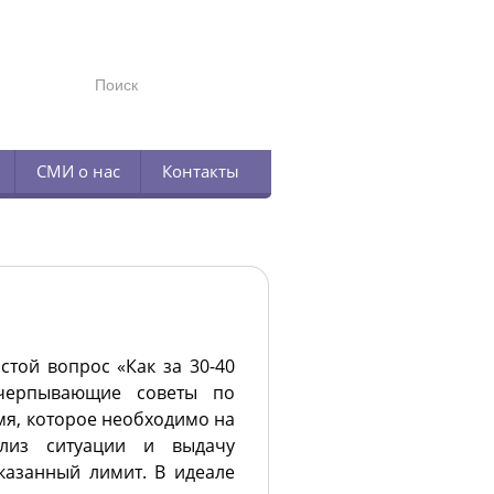
TELEGRAM
СМИ о нас
Контакты
той вопрос «Как за 30-40
счерпывающие советы по
мя, которое необходимо на
ализ ситуации и выдачу
казанный лимит. В идеале