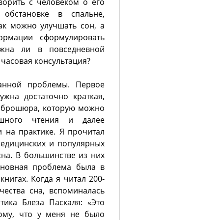
ворить с человеком о его
 обстановке в спальне,
ак можно улучшать сон, а
ормации сформулировать
ожна ли в повседневной
х часовая консультация?
анной проблемы. Первое
жна достаточно краткая,
 брошюра, которую можно
ешного чтения и далее
 на практике. Я прочитал
медицинских и популярных
на. В большинстве из них
сновная проблема была в
нигах. Когда я читал 200-
чества сна, вспоминалась
тика Блеза Паскаля: «Это
ому, что у меня не было