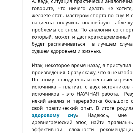
А, ведь, ситуация практически аналогична
говорите, что ничего делать не хотит
желаете стать мастером спорта по сну! И
пациента получить волшебную таблетку
проблемы со сном. По аналогии со спорт
который, может, и даст кратковременный 
будет расплачиваться в лучшем случа
худшем здоровьем и жизнью.
Итак, некоторое время назад я приступил
произведения. Сразу скажу, что я не изобр
По этому поводу есть известный изрече
источника – плагиат, с двух источников 
источников – это НАУЧНАЯ работа. Рез
некий анализ и переработка большого
свой практический опыт. В итоге роди
здоровому сну
». Надеюсь, мне у
древнегреческий эпос, найти правильн
эффективной сложности рекоменд