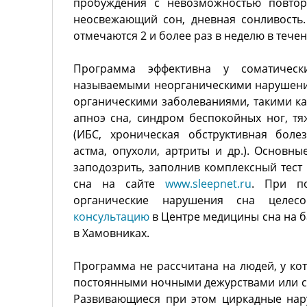
пробуждения с невозможностью повтор
неосвежающий сон, дневная сонливость
отмечаются 2 и более раз в неделю в тече
Программа эффективна у соматичес
называемыми неорганическими нарушени
органическими заболеваниями, такими ка
апноэ сна, синдром беспокойных ног, тя
(ИБС, хроническая обструктивная боле
астма, опухоли, артриты и др.). Основн
заподозрить, заполнив комплексный тест
сна на сайте
www.sleepnet.ru
. При п
органические нарушения сна целесо
консультацию
в Центре медицины сна на 
в Хамовниках.
Программа не рассчитана на людей, у ко
постоянными ночными дежурствами или 
Развивающиеся при этом циркадные нар