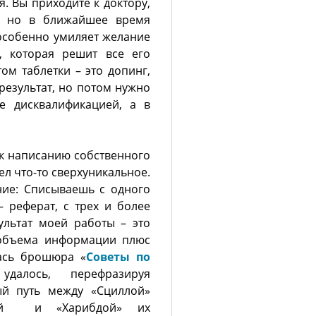
я. Вы приходите к доктору,
е, но в ближайшее время
 особенно умиляет желание
, которая решит все его
ом таблетки – это допинг,
результат, но потом нужно
е дисквалификацией, а в
 к написанию собственного
ел что-то сверхуникальное.
ние: Списываешь с одного
– реферат, с трех и более
ультат моей работы – это
 объема информации плюс
лась брошюра «
Советы по
далось, перефразируя
ый путь между «Сциллой»
аций и «Харибдой» их