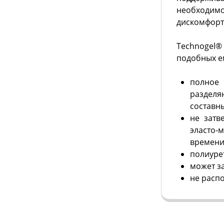
необходимо
дискомфорт
Technogel
подобных е
полное
раздел
составны
не затв
эласто-
времени
полиуре
может з
не распо