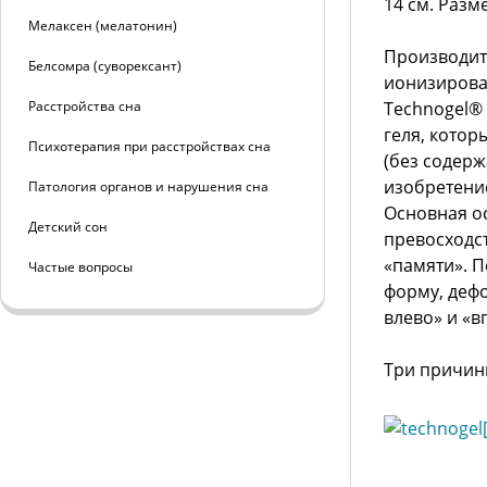
14 см. Разм
Мелаксен (мелатонин)
Производите
Белсомра (суворексант)
ионизирова
Расстройства сна
Technogel®
геля, котор
Психотерапия при расстройствах сна
(без содерж
изобретени
Патология органов и нарушения сна
Основная ос
Детский сон
превосходст
«памяти». 
Частые вопросы
форму, дефо
влево» и «в
Три причин