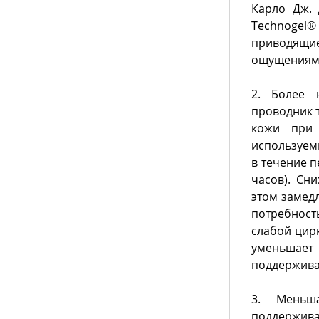
Карло Дж. 
Technogel®
приводящие
ощущениям
2. Более 
проводник 
кожи при 
используем
в течение 
часов). Сн
этом замедл
потребност
слабой цир
уменьшает
поддерживае
3. Меньша
поддержи