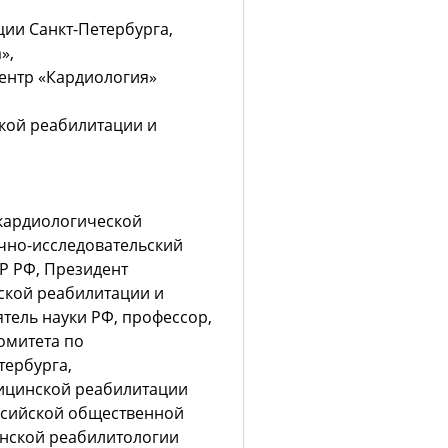
ии Санкт-Петербурга,
»,
ентр «Кардиология»
кой реабилитации и
кардиологической
чно-исследовательский
Р РФ, Президент
ской реабилитации и
тель науки РФ, профессор,
омитета по
тербурга,
дицинской реабилитации
ссийской общественной
нской реабилитологии