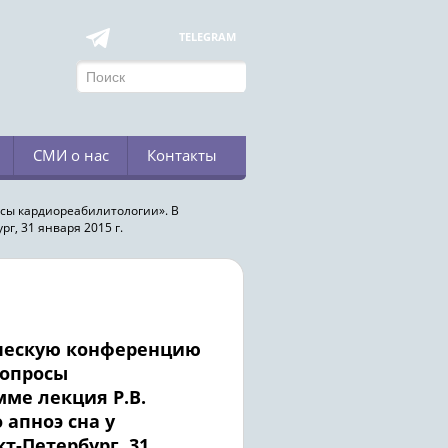
TELEGRAM
СМИ о нас
Контакты
сы кардиореабилитологии». В
г, 31 января 2015 г.
ическую конференцию
вопросы
ме лекция Р.В.
 апноэ сна у
т-Петербург, 31