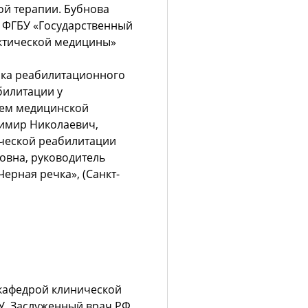
ой терапии. Бубнова
а ФГБУ «Государственный
ктической медицины»
нка реабилитационного
билитации у
ием медицинской
имир Николаевич,
ческой реабилитации
овна, руководитель
ерная речка», (Санкт-
кафедрой клинической
, Заслуженный врач РФ,