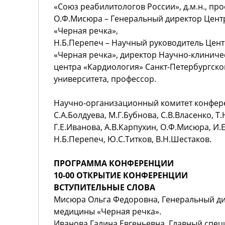
«Союз реабилитологов России», д.м.н., про
О.Ф.Мисюра – Генеральный директор Цен
«Черная речка»,
Н.Б.Перепеч – Научный руководитель Цен
«Черная речка», директор Научно-клиниче
центра «Кардиология» Санкт-Петербургско
университета, профессор.
Научно-организационный комитет конфере
С.А.Болдуева, М.Г.Бубнова, С.В.Власенко, Т.
Г.Е.Иванова, А.В.Карпухин, О.Ф.Мисюра, И.
Н.Б.Перепеч, Ю.С.Титков, В.Н.Шестаков.
ПРОГРАММА КОНФЕРЕНЦИИ
10-00 ОТКРЫТИЕ КОНФЕРЕНЦИИ
ВСТУПИТЕЛЬНЫЕ СЛОВА
Мисюра Ольга Федоровна, Генеральный ди
медицины «Черная речка».
Иванова Галина Евгеньевна, Главный спец