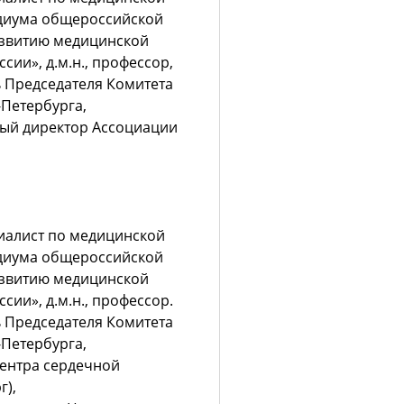
идиума общероссийской
азвитию медицинской
ии», д.м.н., профессор,
ь Председателя Комитета
Петербурга,
ый директор Ассоциации
иалист по медицинской
идиума общероссийской
азвитию медицинской
ии», д.м.н., профессор.
ь Председателя Комитета
Петербурга,
ентра сердечной
г),