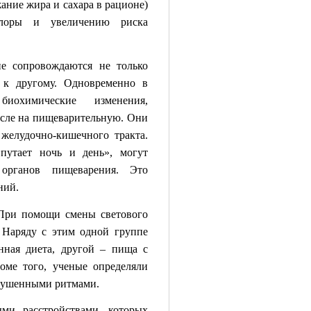
ание жира и сахара в рационе)
лоры и увеличению риска
и
е сопровождаются не только
 к другому. Одновременно в
биохимические изменения,
исле на пищеварительную. Они
 желудочно-кишечн
ого тракта.
«путает ночь и день», могут
органов пищеварения. Это
ний.
 При помощи смены светового
 Наряду с этим одной группе
нная диета, другой – пища с
оме того, ученые определяли
арушенными ритмами.
ми расстройствами, которых