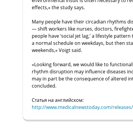
environmental insult is often necessary to rev
effects,» the study says.
Many people have their circadian rhythms di
— shift workers like nurses, doctors, firefig
people have ‘social jet lag,’ a lifestyle patter
a normal schedule on weekdays, but then stay
weekends,» Voigt said.
«Looking forward, we would like to functional
rhythm disruption may influence diseases in
may in part be the consequence of altered in
concluded.
Статья на английском:
http://www.medicalnewstoday.com/releases