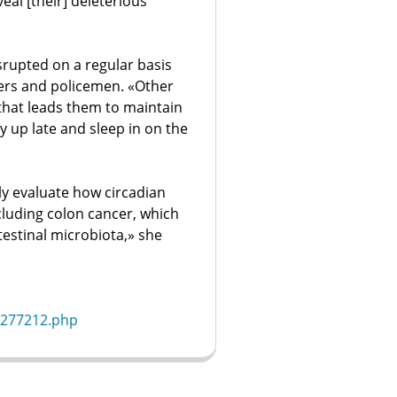
eal [their] deleterious
srupted on a regular basis
hters and policemen. «Other
n that leads them to maintain
 up late and sleep in on the
ly evaluate how circadian
cluding colon cancer, which
testinal microbiota,» she
/277212.php