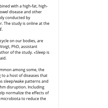
ined with a high-fat, high-
bowel disease and other
tudy conducted by
. The study is online at the
E
.
cycle on our bodies, are
Voigt, PhD, assistant
thor of the study. «Sleep is
aid.
 common among some, the
 to a host of diseases that
as sleep/wake patterns and
thm disruption. Including
elp normalize the effects of
l microbiota to reduce the