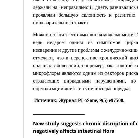
держали на «неправильной» диете, развивались
проявляли большую склонность к развитию 
пищеварительного тракта.
Можно полагать, что «мышиная модель» может б
ведь недаром одним из симптомов циркад
несварение и другие проблемы с желудочно-киш
отмечают, что в перспективе хронический дис
опасных заболеваний, например, рака толстой 
микрофлоры являются одним из факторов риска
страдающих циркадными нарушениями, по 
нормализации диеты и суточного распорядка.
Источник: Журнал
PLoS
one
,
9(5) e97500.
________________________
New study suggests chronic disruption of 
negatively affects intestinal flora