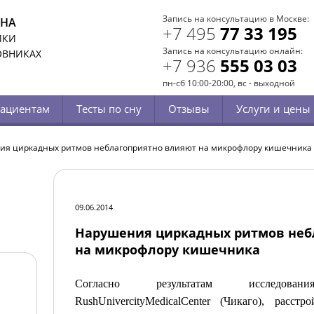
Запись на консультацию в Москве:
СНА
+7 495
77 33 195
ИКИ
Запись на консультацию онлайн:
ОВНИКАХ
+7 936
555 03 03
пн-сб 10:00-20:00, вс - выходной
ациентам
Тесты по сну
Отзывы
Услуги и цены
ия циркадных ритмов неблагоприятно влияют на микрофлору кишечника
09.06.2014
Нарушения циркадных ритмов неб
на микрофлору кишечника
Согласно результатам исследова
Rush
Univercity
Medical
Center
(Чикаго), расстр