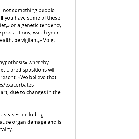
 — not something people
 If you have some of these
diet,» or a genetic tendency
e precautions, watch your
alth, be vigilant,» Voigt
t hypothesis» whereby
netic predispositions will
present. «We believe that
es/exacerbates
art, due to changes in the
diseases, including
cause organ damage and is
ality.