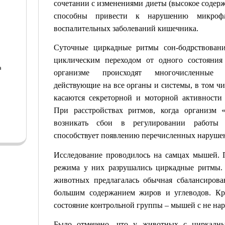
сочетании с изменениями диеты (высокое содерж
способны привести к нарушению микроф
воспалительных заболеваний кишечника.
Суточные циркадные ритмы сон-бодрствован
циклическим переходом от одного состояния
а
организме происходят многочисленные 
действующие на все органы и системы, в том ч
а
касаются секреторной и моторной активности
При расстройствах ритмов, когда организм 
возникать сбои в регулировании работы 
способствует появлению перечисленных наруше
Исследование проводилось на самцах мышей.
режима у них разрушались циркадные ритмы.
животных предлагалась обычная сбалансирова
большим содержанием жиров и углеводов. Кр
состояние контрольной группы – мышей с не н
Было отмечено, что у животных с циркадны