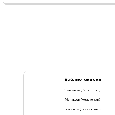
Библиотека сна
Храп, апноэ, бессонница
Мелаксен (мелатонин)
Белсомра (суворексант)