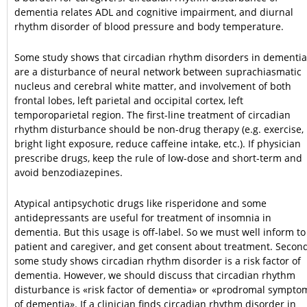
dementia relates ADL and cognitive impairment, and diurnal
rhythm disorder of blood pressure and body temperature.
Some study shows that circadian rhythm disorders in dementia
are a disturbance of neural network between suprachiasmatic
nucleus and cerebral white matter, and involvement of both
frontal lobes, left parietal and occipital cortex, left
temporoparietal region. The first-line treatment of circadian
rhythm disturbance should be non-drug therapy (e.g. exercise,
bright light exposure, reduce caffeine intake, etc.). If physician
prescribe drugs, keep the rule of low-dose and short-term and
avoid benzodiazepines.
Atypical antipsychotic drugs like risperidone and some
antidepressants are useful for treatment of insomnia in
dementia. But this usage is off-label. So we must well inform to
patient and caregiver, and get consent about treatment. Second
some study shows circadian rhythm disorder is a risk factor of
dementia. However, we should discuss that circadian rhythm
disturbance is «risk factor of dementia» or «prodromal sympto
of dementia». If a clinician finds circadian rhythm disorder in