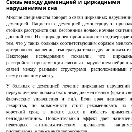
Cвязь между деменцией и циркадными
нарушениями сна
Многие специалисты говорят о связи циркадных нарушений
деменцией. Пациенты с деменцией демонстрируют призна
стойких расстройств сна: бессонница ночью, ночные скитани
дневной сон. Их «циркадное» происхождение подтверждает
тем, что у таких больных соответствующим образом меняют
артериальное давление, температура тела и другие показател
Некоторые исследования показали, что циркадн
расстройства при деменции связаны с нарушением нейронн
связей между разными структурами, расположенными 
всему головному мозгу.
У больных с деменцией лечение циркадных нарушений
первую очередь должно быть немедикаментозны
м (яркий све
физические упражнения и т.д.). Если врач назначает 
лекарства, по возможности стоит рекомендовать их 
короткий срок, в низких дозах и избегать применен
бензодиазепинов. Положительный эффект дает назначен
некоторых антипсихотически
х препаратов, наприме
рисперидона, а также антидепрессантов
.