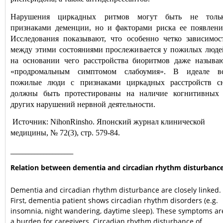
Нарушения циркадных ритмов могут быть не толь
признаками деменции, но и факторами риска ее появлени
Исследования показывают, что особенно четко зависимос
между этими состояниями прослеживается у пожилых люде
на основании чего расстройства биоритмов даже называ
«продромальным симптомом слабоумия». В идеале в
пожилые люди с признаками циркадных расстройств с
должны быть протестированы на наличие когнитивных
других нарушений нервной деятельности.
Источник:
Nihon
Rinsho
. Японский журнал клинической
медицины, №
72(3), стр. 579-84.
_____________________
Relation between dementia and circadian rhythm disturbanc
Dementia and circadian rhythm disturbance are closely linked.
First, dementia patient shows circadian rhythm disorders (e.g.
insomnia, night wandering, daytime sleep). These symptoms ar
a burden for caregivers. Circadian rhythm disturbance of