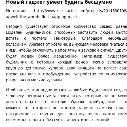
Новый гаджет умеет будить бесшумно
Источник: http://www.kicks
tarter.com/proje
cts/2011830108
apwell-the-world
s-first-napping-
mask
Сегодня существует огромное количество самых разн
моделей будильников, способных заставить людей быст
встать с постели. Некоторые, благодаря небольш
колесикам, убегают от хозяина, вынуждая человека гнаться 
ними, чтобы отключить неприятный звуковой сигнал. Друг
будят людей более изощренно. Например, существу
будильник, в который каждый вечер нужно заправля
крупную денежную купюру. Если спящий не встает сра
после сигнала к пробуждению, устройство ее уничтожае
разрезая на мелкие кусочки.
И обычные, и «продвинутые» — любые будильники созда
человеку неприятные условия, из-за которых он не мож
долго оставаться в постели. Однако пробуждение – э
момент, от которого во многом зависит самочувствие
настроение в течение дня, поэтому очень важно име
возможность встать без суеты и негативных эмоций.