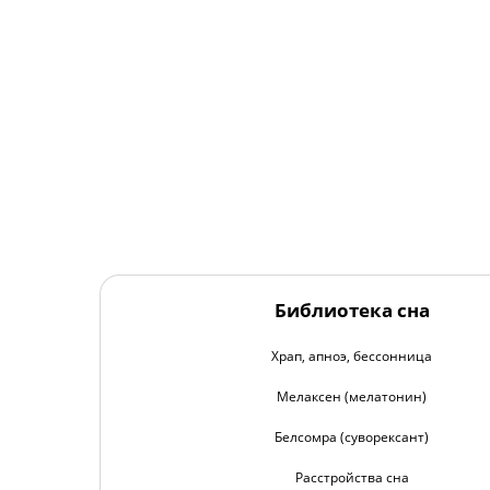
Библиотека сна
Храп, апноэ, бессонница
Мелаксен (мелатонин)
Белсомра (суворексант)
Расстройства сна