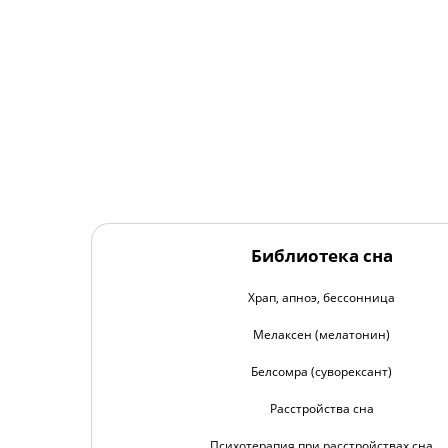
Библиотека сна
Храп, апноэ, бессонница
Мелаксен (мелатонин)
Белсомра (суворексант)
Расстройства сна
Психотерапия при расстройствах сна