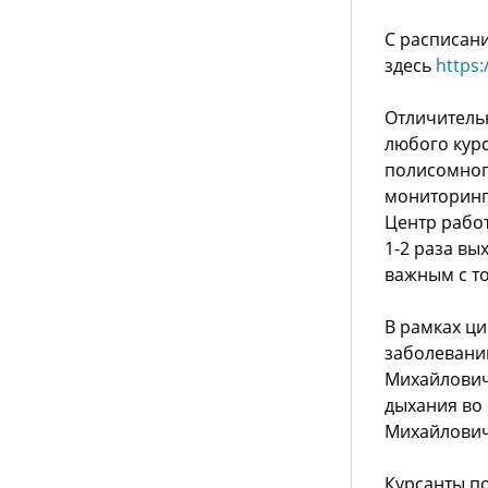
С расписан
здесь
https
Отличитель
любого кур
полисомног
мониторинг
Центр работ
1-2 раза вы
важным с т
В рамках ци
заболевани
Михайлович
дыхания во 
Михайлович
Курсанты п