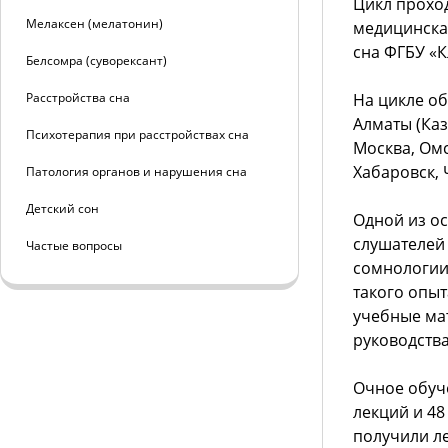
Цикл прохо
Мелаксен (мелатонин)
медицинска
сна ФГБУ «
Белсомра (суворексант)
Расстройства сна
На цикле об
Алматы (Каз
Психотерапия при расстройствах сна
Москва, Омс
Хабаровск, 
Патология органов и нарушения сна
Детский сон
Одной из ос
слушателей
Частые вопросы
сомнологии
такого опы
учебные ма
руководств
Очное обуче
лекций и 48
получили ле