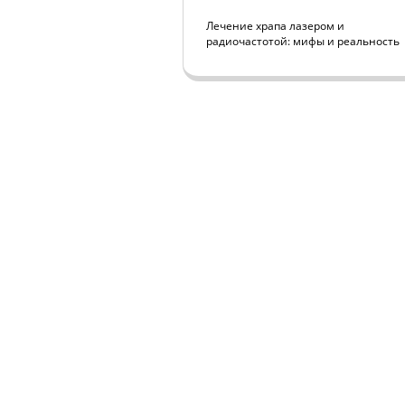
Лечение храпа лазером и
радиочастотой: мифы и реальность
ЦЕНТР МЕДИЦИНЫ 
НА БАЗЕ ПЕРВОЙ КЛИН
РЕАБИЛИТАЦИИ В ХАМ
©
www.sleepnet.ru
info@sleepnet.ru
Политика обработки ПД
Согласие на обработку ПД