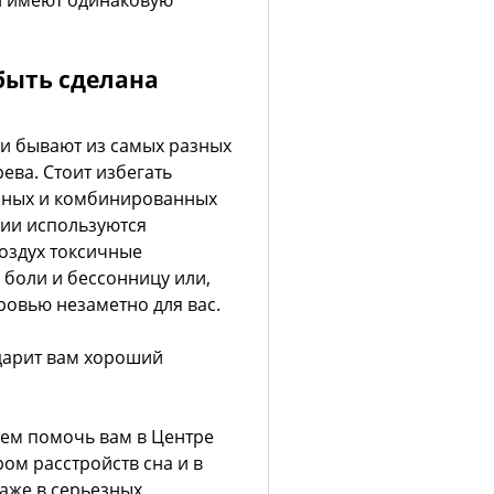
ни имеют одинаковую
быть сделана
ти бывают из самых разных
ева. Стоит избегать
енных и комбинированных
нии используются
оздух токсичные
 боли и бессонницу или,
ровью незаметно для вас.
дарит вам хороший
дем помочь вам в Центре
ом расстройств сна и в
аже в серьезных