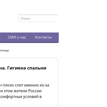
TELEGRAM
СМИ о нас
Контакты
онницы
на. Гигиена спальни
 плохо спит именно из-за
ри этом жители России
комфортных условий в