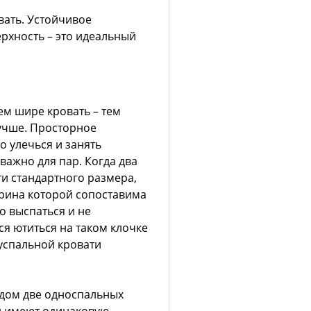
вать. Устойчивое
рхность – это идеальный
ем шире кровать – тем
учше. Просторное
о улечься и занять
важно для пар. Когда два
ти стандартного размера,
ирина которой сопоставима
о выспаться и не
ся ютиться на таком клочке
вуспальной кровати
ядом две односпальных