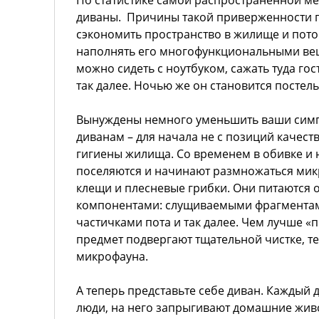
По статистике самой распространенной ме
диваны. Причины такой приверженности п
сэкономить пространство в жилище и пот
наполнять его многофункциональными ве
можно сидеть с ноутбуком, сажать туда го
так далее. Ночью же он становится постел
Вынуждены немного уменьшить ваши симп
диванам – для начала не с позиций качеств
гигиены жилища. Со временем в обивке и 
поселяются и начинают размножаться ми
клещи и плесневые грибки. Они питаются
компонентами: слущиваемыми фрагментам
частичками пота и так далее. Чем лучше «
предмет подвергают тщательной чистке, т
микрофауна.
А теперь представьте себе диван. Каждый д
люди, на него запрыгивают домашние жив