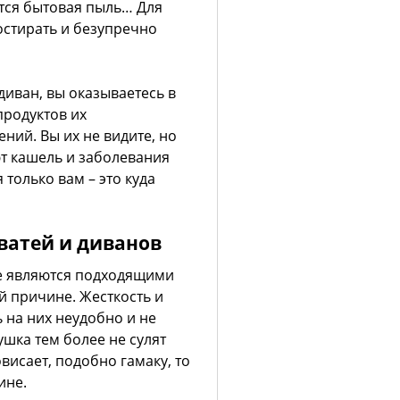
тся бытовая пыль… Для
постирать и безупречно
диван, вы оказываетесь в
продуктов их
ний. Вы их не видите, но
т кашель и заболевания
только вам – это куда
ватей и диванов
не являются подходящими
й причине. Жесткость и
ь на них неудобно и не
шка тем более не сулят
висает, подобно гамаку, то
ине.