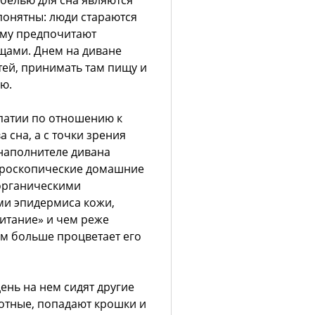
белью для сна являются
онятны: люди стараются
ому предпочитают
щами. Днем на диване
стей, принимать там пищу и
ью.
атии по отношению к
а сна, а с точки зрения
наполнителе дивана
кроскопические домашние
 органическими
и эпидермиса кожи,
питание» и чем реже
ем больше процветает его
ень на нем сидят другие
отные, попадают крошки и