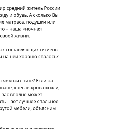
ир средний житель России
ежду и обувь. А сколько Вы
ие матраса, подушки или
это – наша «ночная
 своей жизни.
ных составляющих гигиены
ы на ней хорошо спалось?
а чем вы спите? Если на
иване, кресле-кровати или,
у вас вполне может
ть – вот лучшее спальное
другой мебели, объясним