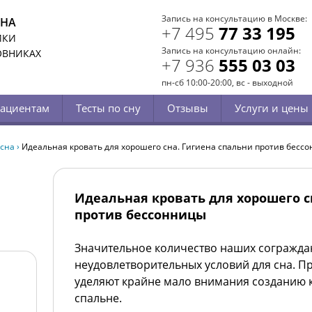
Запись на консультацию в Москве:
СНА
+7 495
77 33 195
ИКИ
Запись на консультацию онлайн:
ОВНИКАХ
+7 936
555 03 03
пн-сб 10:00-20:00, вс - выходной
ациентам
Тесты по сну
Отзывы
Услуги и цены
 сна
›
Идеальная кровать для хорошего сна. Гигиена спальни против бесс
Идеальная кровать для хорошего с
против бессонницы
Значительное количество наших сограждан
неудовлетворительных условий для сна. П
уделяют крайне мало внимания созданию 
спальне.