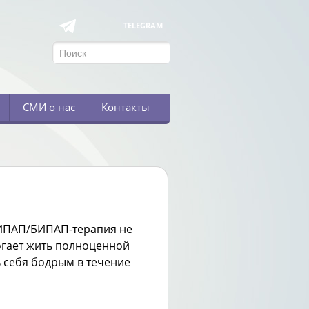
TELEGRAM
СМИ о нас
Контакты
СИПАП/БИПАП-терапия не
огает жить полноценной
 себя бодрым в течение