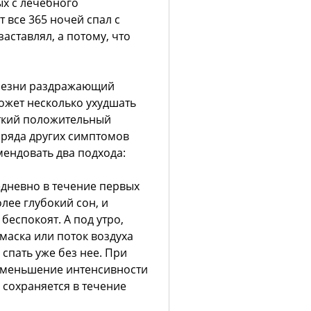
х с лечебного
 все 365 ночей спал с
заставлял, а потому, что
олезни раздражающий
может несколько ухудшать
еткий положительный
 ряда других симптомов
мендовать два подхода:
невно в течение первых
лее глубокий сон, и
еспокоят. А под утро,
маска или поток воздуха
спать уже без нее. При
уменьшение интенсивности
 сохраняется в течение