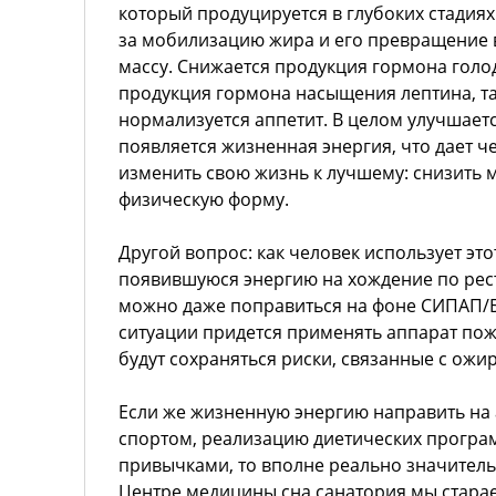
который продуцируется в глубоких стадиях
за мобилизацию жира и его превращение
массу. Снижается продукция гормона голо
продукция гормона насыщения лептина, т
нормализуется аппетит. В целом улучшает
появляется жизненная энергия, что дает 
изменить свою жизнь к лучшему: снизить м
физическую форму.
Другой вопрос: как человек использует это
появившуюся энергию на хождение по рест
можно даже поправиться на фоне СИПАП/Б
ситуации придется применять аппарат пож
будут сохраняться риски, связанные с ожи
Если же жизненную энергию направить на 
спортом, реализацию диетических програ
привычками, то вполне реально значительн
Центре медицины сна санатория мы стар