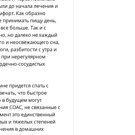
ыли до начала лечения и
форт. Как образно
е принимать пищу день,
 все больше. Так и с
о, но далеко не каждый
го и неосвежающего сна,
ги, разбитости с утра и
, при нерегулярном
рдечно-сосудистых
не придется спать с
вечать, что быстрое
о в будущем могут
ия СОАС, не связанные с
мент это единственный
лых и тяжелых степеней
ечения в домашних