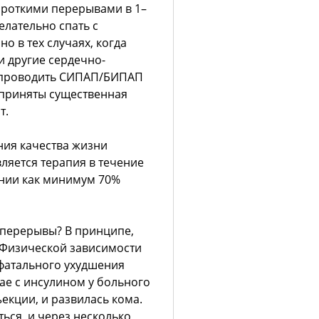
роткими перерывами в 1–
лательно спать с
о в тех случаях, когда
 другие сердечно-
о проводить СИПАП/БИПАП
 приняты существенная
т.
ния качества жизни
ляется терапия в течение
ении как минимум 70%
е перерывы? В принципе,
 Физической зависимости
 фатального ухудшения
чае с инсулином у больного
екции, и развилась кома.
ься, и через несколько