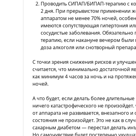
Проводить СИПАП/БИПАП-терапию с ко
2 дня. При прерывистом применении же
аппаратом не менее 70% ночей, особенн
имеются сопутствующая гипертония или
сосудистые заболевания. Обязательн
терапию, если накануне вечером были
доза алкоголя или снотворный препара
С точки зрения снижения рисков и улучше
считается, что минимально достаточной яв
как минимум 4 часов за ночь и на протяж
ночей.
А что будет, если делать более длительны
ничего катастрофического не произойдет.
от аппарата не развивается, внезапного и
состояния не произойдет. Это не как в слу
сахарным диабетом — перестал делать инъ
Но самочувствие будет постепенно ухудшат