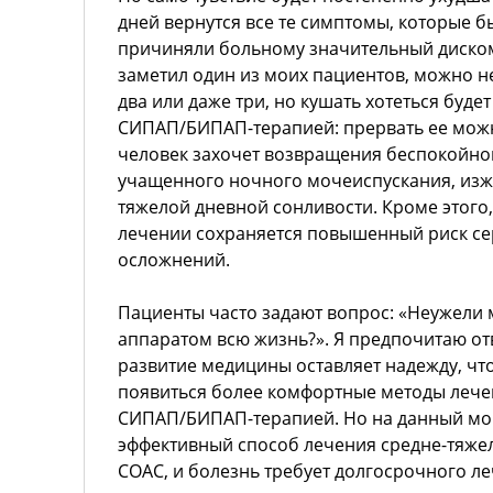
дней вернутся все те симптомы, которые б
причиняли больному значительный диском
заметил один из моих пациентов, можно н
два или даже три, но кушать хотеться будет
СИПАП/БИПАП-терапией: прервать ее можн
человек захочет возвращения беспокойно
учащенного ночного мочеиспускания, изжо
тяжелой дневной сонливости. Кроме этого
лечении сохраняется повышенный риск се
осложнений.
Пациенты часто задают вопрос: «Неужели м
аппаратом всю жизнь?». Я предпочитаю от
развитие медицины оставляет надежду, чт
появиться более комфортные методы лечен
СИПАП/БИПАП-терапией. Но на данный мо
эффективный способ лечения средне-тяже
СОАС, и болезнь требует долгосрочного л