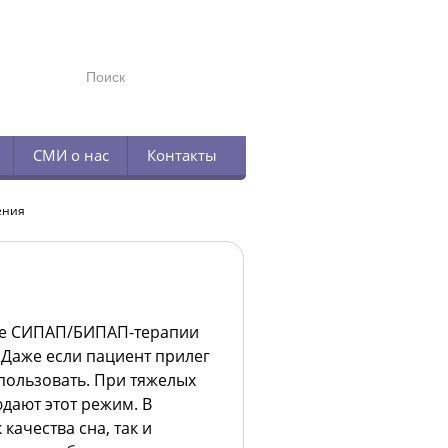
TELEGRAM
СМИ о нас
Контакты
ения
ие СИПАП/БИПАП-терапии
 Даже если пациент прилег
пользовать. При тяжелых
дают этот режим. В
качества сна, так и