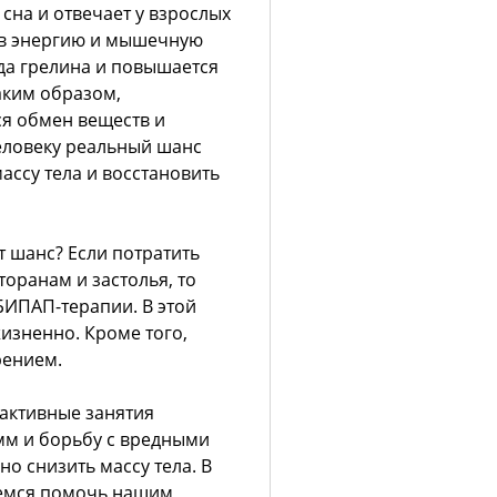
 сна и отвечает у взрослых
 в энергию и мышечную
да грелина и повышается
аким образом,
ся обмен веществ и
человеку реальный шанс
ассу тела и восстановить
т шанс? Если потратить
оранам и застолья, то
ИПАП-терапии. В этой
изненно. Кроме того,
рением.
активные занятия
мм и борьбу с вредными
о снизить массу тела. В
аемся помочь нашим