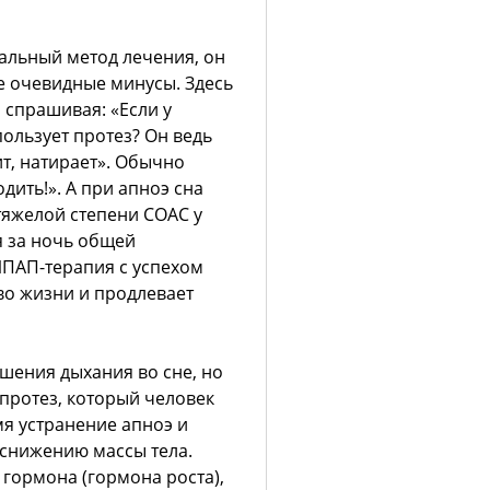
льный метод лечения, он
е очевидные минусы. Здесь
 спрашивая: «Если у
пользует протез? Он ведь
ит, натирает». Обычно
дить!». А при апноэ сна
тяжелой степени СОАС у
я за ночь общей
ПАП-терапия с успехом
во жизни и продлевает
шения дыхания во сне, но
 протез, который человек
мя устранение апноэ и
 снижению массы тела.
гормона (гормона роста),