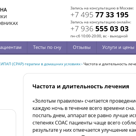
Запись на консультацию в Москве:
СНА
+7 495
77 33 195
ИКИ
Запись на консультацию онлайн:
ОВНИКАХ
+7 936
555 03 03
пн-сб 10:00-20:00, вс - выходной
ациентам
Тесты по сну
Отзывы
Услуги и цены
ИПАП (CPAP)-терапии в домашних условиях
›
Частота и длительность леч
Частота и длительность лечения
«Золотым правилом» считается проведен
каждую ночь в течение всего времени сна.
поспать днем, аппарат все равно лучше ис
степенях СОАС пациенты чаще всего соблю
результате у них отмечается улучшение как 